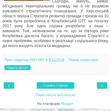
Сьогодні, мабуть, немає
об’єднаних територіальних громад, які б не розуміли
важливості стратегічного планування. У Херсонській
області перша Стратегія розвитку громади строком на 10
років була розроблена в Кочубеївській ОТГ, на початку
2017 року. Але одна справа розробити, а інша –
виконати. Тож, незважаючи на те, що за півтора роки
Кочубеївка досягла багато, у впровадженні Стратегії є
певні проблеми, особливо в реалізації соціального блоку,
до якого входять освіта та медицина.
Прес-секретар ХОО КВУ
о
9/11/2018
Немає коментарів:
Надати доступ
‹
›
Головна сторінка
Переглянути веб-версію
На платформі
Blogger
.