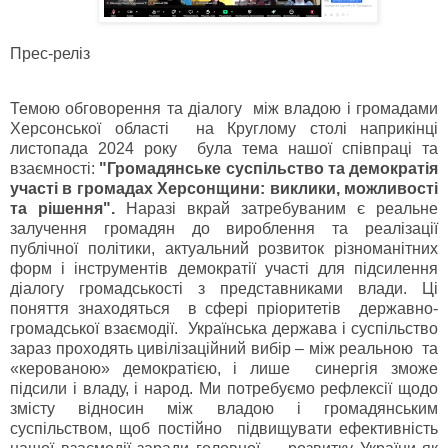
Прес-реліз
Темою обговорення та діалогу між владою і громадами
Херсонської області на Круглому столі наприкінці
листопада 2024 року була тема нашої співпраці та
взаємності:
"Громадянське суспільство та демократія
участі в громадах Херсонщини: виклики, можливості
та рішення".
Наразі вкрай затребуваним є реальне
залучення громадян до вироблення та реалізації
публічної політики, актуальний розвиток різноманітних
форм і інструментів демократії участі для підсилення
діалогу громадськості з представниками влади. Ці
поняття знаходяться в сфері пріоритетів державно-
громадської взаємодії. Українська держава і суспільство
зараз проходять цивілізаційний вибір – між реальною та
«керованою» демократією, і лише синергія зможе
підсили і владу, і народ. Ми потребуємо рефлексії щодо
змісту відносин між владою і громадянським
суспільством, щоб постійно підвищувати ефективність