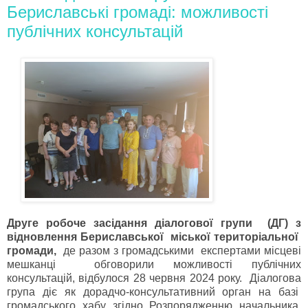
Бериславські громаді: можливості
публічних консультацій
Друге робоче засідання діалогової групи (ДГ) з
відновлення Бериславської міської територіальної
громади,
де разом з громадськими експертами місцеві
мешканці обговорили можливості публічних
консультацій, відбулося 28 червня 2024 року. Діалогова
група діє як дорадчо-консультативний орган на базі
громадського хабу згідно Розпорядженню начальника