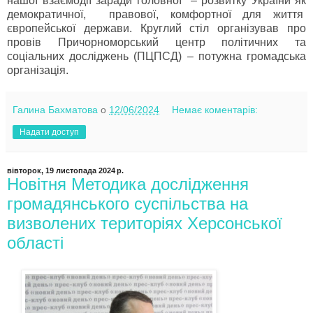
нашої взаємодії заради головної – розвитку України як
демократичної, правової, комфортної для життя
європейської держави. Круглий стіл організував про
провів Причорноморський центр політичних та
соціальних досліджень (ПЦПСД) – потужна громадська
організація.
Галина Бахматова
о
12/06/2024
Немає коментарів:
Надати доступ
вівторок, 19 листопада 2024 р.
Новітня Методика дослідження
громадянського суспільства на
визволених територіях Херсонської
області