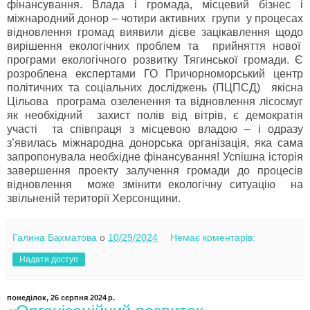
фінансування. Влада і громада, місцевий бізнес і
міжнародний донор – чотири активних групи у процесах
відновлення громад виявили дієве зацікавлення щодо
вирішення екологічних проблем та прийняття нової
програми екологічного розвитку Тягинської громади. Є
розроблена експертами ГО Причорноморський центр
політичних та соціальних досліджень (ПЦПСД) якісна
Цільова програма озеленення та відновлення лісосмуг
як необхідний захист полів від вітрів, є демократія
участі та співпраця з місцевою владою – і одразу
з’явилась міжнародна донорська організація, яка сама
запропонувала необхідне фінансування! Успішна історія
завершення проекту залучення громади до процесів
відновлення може змінити екологічну ситуацію на
звільненій території Херсонщини.
Галина Бахматова
о
10/29/2024
Немає коментарів:
Надати доступ
понеділок, 26 серпня 2024 р.