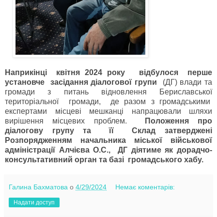
Наприкінці квітня 2024 року відбулося перше
установче засідання діалогової групи
(ДГ) влади та
громади з питань відновлення Бериславської
територіальної громади, де разом з громадськими
експертами місцеві мешканці напрацювали шляхи
вирішення місцевих проблем.
Положення про
діалогову групу та її Склад затверджені
Розпорядженням начальника міської військової
адміністрації Алчієва О.С., ДГ діятиме як дорадчо-
консультативний орган та базі громадського хабу.
Галина Бахматова
о
4/29/2024
Немає коментарів:
Надати доступ