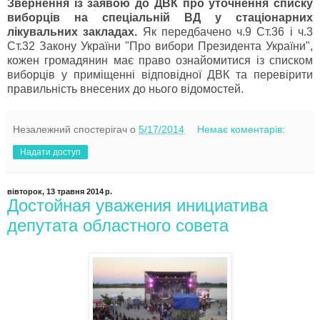
Звернення із заявою до ДВК про уточнення списку
виборців на спеціальній ВД у стаціонарних
лікувальних закладах.
Як передбачено ч.9 Ст.36 і ч.3
Ст.32 Закону України "Про вибори Президента України",
кожен громадянин має право ознайомитися із списком
виборців у приміщенні відповідної ДВК та перевірити
правильність внесених до нього відомостей.
Незалежний спостерігач
о
5/17/2014
Немає коментарів:
Надати доступ
вівторок, 13 травня 2014 р.
Достойная уважения инициатива
депутата областного совета