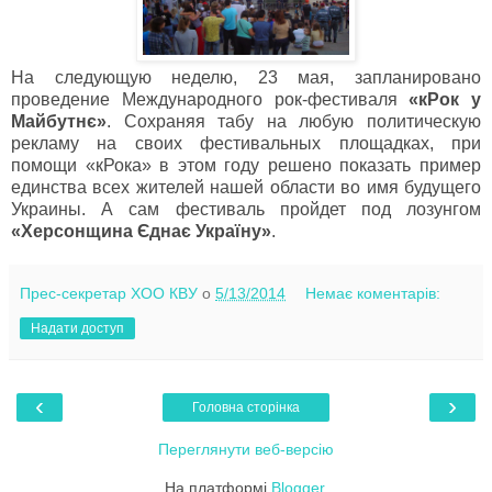
На следующую неделю, 23 мая, запланировано
проведение Международного рок-фестиваля
«кРок у
Майбутнє»
. Сохраняя табу на любую политическую
рекламу на своих фестивальных площадках, при
помощи «кРока» в этом году решено показать пример
единства всех жителей нашей области во имя будущего
Украины. А сам фестиваль пройдет под лозунгом
«Херсонщина Єднає Україну»
.
Прес-секретар ХОО КВУ
о
5/13/2014
Немає коментарів:
Надати доступ
‹
›
Головна сторінка
Переглянути веб-версію
На платформі
Blogger
.