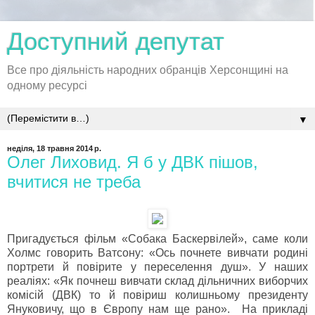
Доступний депутат
Все про діяльність народних обранців Херсонщині на
одному ресурсі
▼
неділя, 18 травня 2014 р.
Олег Лиховид. Я б у ДВК пішов,
вчитися не треба
Пригадується фільм «Собака Баскервілей», саме коли
Холмс говорить Ватсону: «Ось почнете вивчати родині
портрети й повірите у переселення душ». У наших
реаліях: «Як почнеш вивчати склад дільничних виборчих
комісій (ДВК) то й повіриш колишньому президенту
Януковичу, що в Європу нам ще рано». На прикладі