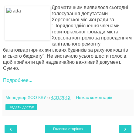
Дра
матичним виявилося сьо
годні
голосування депу
татами
Херсонської міської ради за
"
Порядок здійснення членами
територіальної громади міста
Херсона контролю за проведенням
капітального ремонту
багатоквартирних житлових будинків за рахунок коштів
міського бюджету
". Не вистачило усього
ш
ести голосів,
щоб прийняти цей надзвича
йно важли
вий
документ
.
С
умно.
Подробнее...
Менеджер ХОО КВУ
о
4/01/2013
Немає коментарів:
Надати доступ
‹
›
Головна сторінка