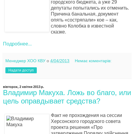
городского бюджета, а уже 29
депутаты попытались их отменить.
Причина банальная, документ
опять «состряпали» кое – как,
словно Колобка в известной
сказке.
Подробнее...
Менеджер ХОО КВУ
о
4/04/2013
Немає коментарів:
Надати доступ
вівторок, 2 квітня 2013 р.
Владимир Макуха. Ложь во благо, или
цель оправдывает средства?
Ф
акт не прохождения на сессии
Херсонского городского совета
проекта решения «Про
затвердження Порядку здійснення