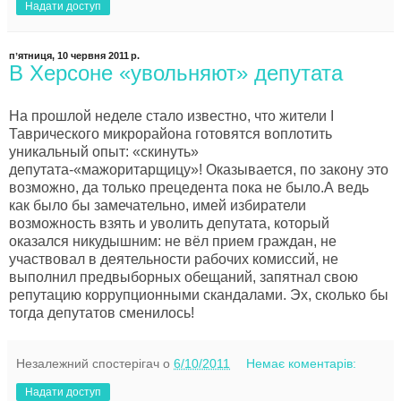
Надати доступ
пʼятниця, 10 червня 2011 р.
В Херсоне «увольняют» депутата
На прошлой неделе стало известно, что жители I
Таврического микрорайона готовятся воплотить
уникальный опыт: «скинуть»
депутата-«мажоритарщицу»! Оказывается, по закону это
возможно, да только прецедента пока не было.А ведь
как было бы замечательно, имей избиратели
возможность взять и уволить депутата, который
оказался никудышним: не вёл прием граждан, не
участвовал в деятельности рабочих комиссий, не
выполнил предвыборных обещаний, запятнал свою
репутацию коррупционными скандалами. Эх, сколько бы
тогда депутатов сменилось!
Незалежний спостерігач
о
6/10/2011
Немає коментарів:
Надати доступ