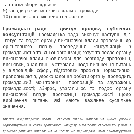
та строку збору підписів;
9) засади розвитку територіальної громади;
10) інші питання місцевого значення.
Громадські ради – двигун процесу публічних
консультацій.
Громадська рада виконує наступні дії:
готує та подає органу виконавчої влади пропозиції до
орієнтовного плану проведення консультацій з
громадськістю та їхньої організації; готує та подає органу
виконавчої влади обов’язкові для розгляду пропозиції,
висновки, аналітичні матеріали щодо вирішення питань
у відповідній сфері, підготовки проектів нормативно-
правових актів, удосконалення роботи органу; проводить
громадський моніторинг пропозицій та зауважень
громадськості; збирає, узагальнює та подає органу
виконавчої влади пропозиції громадськості щодо
вирішення питань, які мають важливе суспільне
значення.
Проєкт «Партнерство влади і громади заради відновлення «Діємо разом!»
впроваджується в межах грантового конкурсу «Посилення громадської участі в
процесах раннього відновлення на звільнених територіях», який адмініструється