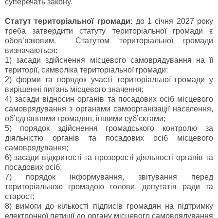
суперечать закону.
Статут територіальної громади:
до 1 січня 2027 року
треба затвердити статуту територіальної громади є
обов’язковим. Статутом територіальної громади
визначаються:
1) засади здійснення місцевого самоврядування на її
території, символіка територіальної громади;
2) форми та порядок участі територіальної громади у
вирішенні питань місцевого значення;
4) засади відносин органів та посадових осіб місцевого
самоврядування з органами самоорганізації населення,
об’єднаннями громадян, іншими суб’єктами;
5) порядок здійснення громадського контролю за
діяльністю органів та посадових осіб місцевого
самоврядування;
6) засади відкритості та прозорості діяльності органів та
посадових осіб;
7) порядок інформування, звітування перед
територіальною громадою голови, депутатів ради та
старост;
8) вимоги до кількості підписів громадян на підтримку
електронної петиції до органу місцевого самоврядування