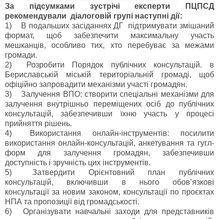
За підсумками зустрічі експерти ПЦПСД
рекомендували діалоговій групі наступні дії:
1)
В подальших засіданнях ДГ підтримувати змішаний
формат, щоб забезпечити максимальну участь
мешканців, особливо тих, хто перебуває за межами
громади.
2)
Розробити Порядок публічних консультацій. в
Бериславській міській територіальній громаді, щоб
офіційно запровадити механізми участі громадян.
3)
Залучення ВПО: створити спеціальні механізми для
залучення внутрішньо переміщених осіб до публічних
консультацій, забезпечивши їхню участь у процесі
прийняття рішень.
4)
Використання онлайн-інструментів: посилити
використання онлайн-консультацій, анкетування та гугл-
форм для залучення громадян, забезпечивши
доступність і зручність цих інструментів.
5)
Затвердити Орієнтовний план публічних
консультацій, включивши в нього обов’язкові
консультації за новим законом, консультації по проєктах
НПА та пропозиції від громадськості.
6)
Організувати навчальні заходи для представників