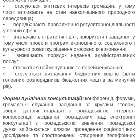
•
стосуються життєвих інтересів громадян, у тому
числі впливають на стан навколишнього природного
середовища;
•
передбачають провадження регуляторної діяльності
у певній сфері;
•
визначають стратегічні цілі, пріоритети і завдання у
тому числі проекти програм економічного, соціального і
культурного розвитку, рішення стосовно їх виконання;
•
визначають порядок надання адміністративних
послуг;
•
стосуються найменуванню та перейменуванню;
•
стосуються витрачання бюджетних коштів (звіти
головних розпорядників бюджетних коштів за минулий
рік).
Форми публічних консультацій:
конференції, форуми,
громадські слухання, засідання за круглим столом,
збори, зустрічі (наради) з громадськістю; Інтернет-
конференції; засідання громадських рад; електронні
консультації з громадськістю; вивчення громадської
думки здійснюється шляхом проведення соціологічних
досліджень та спостережень; створення телефонних