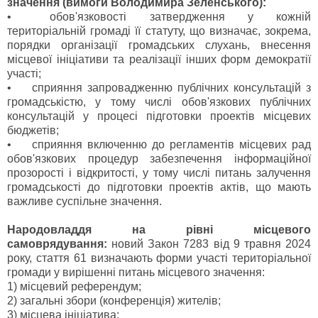
значення (вимоги Володимира Зеленського):
•
обов'язковості затвердження у кожній
територіальній громаді її статуту, що визначає, зокрема,
порядки організації громадських слухань, внесення
місцевої ініціативи та реалізації інших форм демократії
участі;
•
сприяння запровадженню публічних консультацій з
громадськістю, у тому числі обов'язкових публічних
консультацій у процесі підготовки проектів місцевих
бюджетів;
•
сприяння включенню до регламентів місцевих рад
обов'язкових процедур забезпечення інформаційної
прозорості і відкритості, у тому числі питань залучення
громадськості до підготовки проектів актів, що мають
важливе суспільне значення.
Народовладдя на рівні місцевого
самоврядування:
новий Закон 7283 від 9 травня 2024
року, стаття 61 визначають форми участі територіальної
громади у вирішенні питань місцевого значення:
1) місцевий референдум;
2) загальні збори (конференція) жителів;
3) місцева ініціатива;