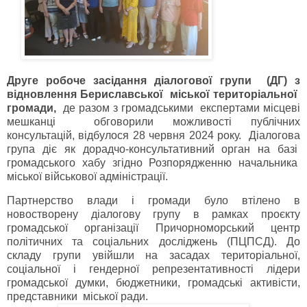
Друге робоче засідання діалогової групи (ДГ) з
відновлення Бериславської міської територіальної
громади,
де разом з громадськими експертами місцеві
мешканці обговорили можливості публічних
консультацій, відбулося 28 червня 2024 року. Діалогова
група діє як дорадчо-консультативний орган на базі
громадського хабу згідно Розпорядженню начальника
міської військової адміністрації.
Партнерство влади і громади було втілено в
новостворену діалогову групу в рамках проєкту
громадської організації Причорноморський центр
політичних та соціальних досліджень (ПЦПСД). До
складу групи увійшли на засадах територіальної,
соціальної і гендерної репрезентативності лідери
громадської думки, бюджетники, громадські активісти,
представники міської ради.