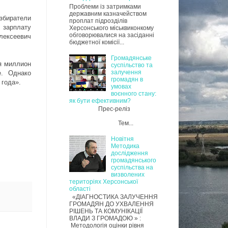
Проблеми із затримками
державним казначейством
збиратели
проплат підрозділів
 зарплату
Херсонського міськвиконкому
обговорювалися на засіданні
лексеевич
бюджетної комісії...
Громадянське
я миллион
суспільство та
залучення
е. Однако
громадян в
 года».
умовах
воєнного стану:
як бути ефективним?
Прес-реліз
Тем...
Новітня
Методика
дослідження
громадянського
суспільства на
визволених
територіях Херсонської
області
«ДІАГНОСТИКА ЗАЛУЧЕННЯ
ГРОМАДЯН ДО УХВАЛЕННЯ
РІШЕНЬ ТА КОМУНІКАЦІЇ
ВЛАДИ З ГРОМАДОЮ » :
Методологія оцінки рівня