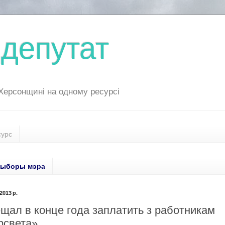
депутат
 Херсонщині на одному ресурсі
сурс
ыборы мэра
2013 р.
щал в конце года заплатить з работникам
рсвета»