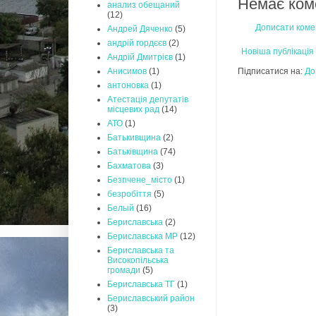
Немає ком
анализ обещаний
(12)
Дописати коме
Андрей Дяченко
(5)
андрій гордєєв
(2)
Новіша публікація
Андрій Дмитрієв
(1)
Підписатися на:
До
Анисимов
(1)
антоновка
(1)
Атестація депутатів
місцевих рад
(14)
АТО
(1)
Батькивщина
(2)
Батьківщина
(74)
Бахматова
(3)
Безпчене_місто
(1)
безробіття
(5)
Белый
(16)
Бериславська
(2)
Бериславська МР
(12)
Бериславська та
Високопільська
громади
(5)
Бериславська ТГ
(1)
Бериславський район
(3)