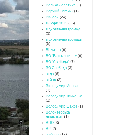
Велика Лепетиха
(1)
Верхній Рогачик
(1)
Вибори
(24)
вибори 2015
(16)
відновлення громад
(3)
відновлення громади
(5)
Вітчизна
(6)
ВО "Батьківщина»
(6)
ВО "Свобода"
(7)
ВО Свобода
(3)
вода
(6)
война
(2)
Володимир Молчанов
(1)
Володимир Тимченко
(1)
Володимир Шахов
(1)
Волонтерська
діяльність
(1)
ВПО
(3)
ВР
(2)
выборы
(17)