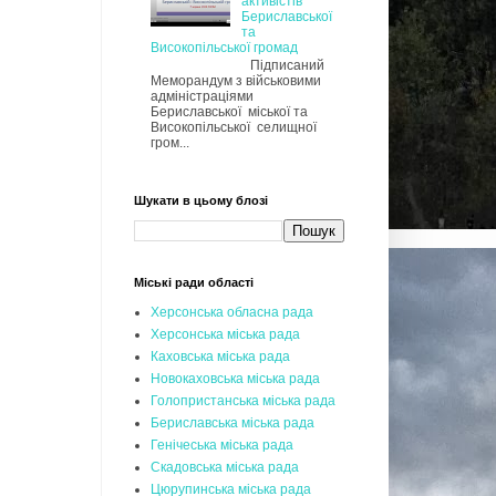
активістів
Бериславської
та
Високопільської громад
Підписаний
Меморандум з військовими
адміністраціями
Бериславської міської та
Високопільської селищної
гром...
Шукати в цьому блозі
Міські ради області
Херсонська обласна рада
Херсонська міська рада
Каховська міська рада
Новокаховська міська рада
Голопристанська міська рада
Бериславська міська рада
Генічеська міська рада
Скадовська міська рада
Цюрупинська міська рада