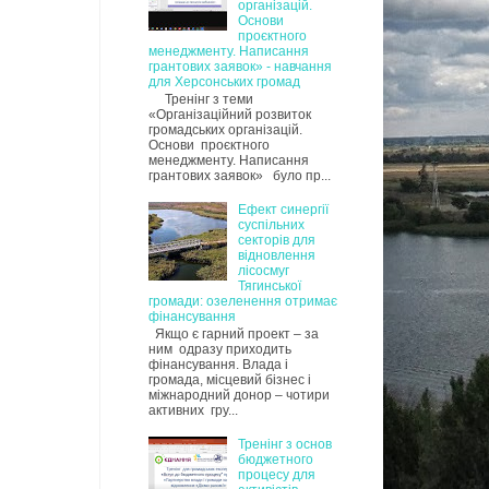
організацій.
Основи
проєктного
менеджменту. Написання
грантових заявок» - навчання
для Херсонських громад
Тренінг з теми
«Організаційний розвиток
громадських організацій.
Основи проєктного
менеджменту. Написання
грантових заявок» було пр...
Ефект синергії
суспільних
секторів для
відновлення
лісосмуг
Тягинської
громади: озеленення отримає
фінансування
Якщо є гарний проект – за
ним одразу приходить
фінансування. Влада і
громада, місцевий бізнес і
міжнародний донор – чотири
активних гру...
Тренінг з основ
бюджетного
процесу для