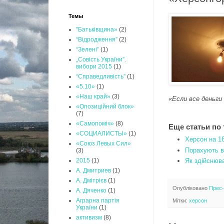
Темы
"Батьківщина»
(2)
“Відродження”
(2)
“Зелені”
(1)
„Совість України”.
вибори 2015
(1)
“Справедливість”
(1)
«5.10»
(1)
«Наш край»
(3)
«Если все деньг
«Опозиційний блок»
(7)
«Самопоміч»
(8)
Еще статьи по 
«СОЦИАЛИСТЫ»
(1)
Херсон на 16
«Союз Левых Сил»
Порахують вс
(3)
Як здійснюв
2015
(1)
А. Дмитриев
(1)
А. Дмітрієв
(1)
Опубліковано
Прес
А. Дяченко
(1)
Аграрна партія
Мітки:
херсон
України
(1)
активизм
(8)