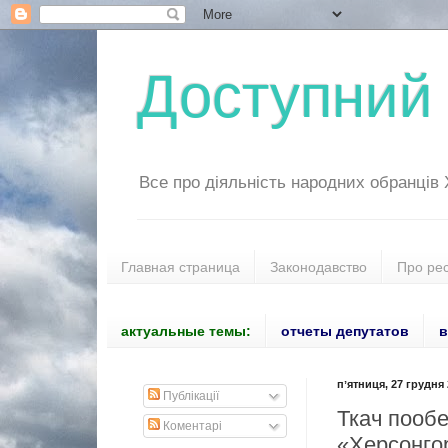
Доступний 
Все про діяльність народних обранців
Главная страница
Законодавство
Про ре
актуальные темы:
отчеты депутатов
в
пʼятниця, 27 грудня 
Публікації
Ткач пообе
Коментарі
«Херсонго