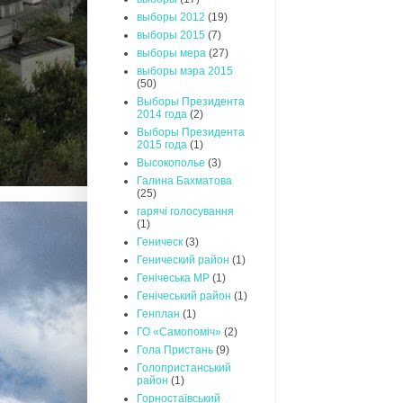
выборы 2012
(19)
выборы 2015
(7)
выборы мера
(27)
выборы мэра 2015
(50)
Выборы Президента
2014 года
(2)
Выборы Президента
2015 года
(1)
Высокополье
(3)
Галина Бахматова
(25)
гарячі голосування
(1)
Геническ
(3)
Генический район
(1)
Генічеська МР
(1)
Генічеський район
(1)
Генплан
(1)
ГО «Самопоміч»
(2)
Гола Пристань
(9)
Голопристанський
район
(1)
Горностаївський