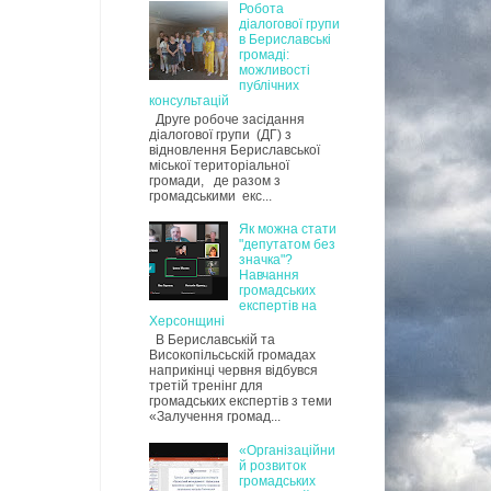
Робота
діалогової групи
в Бериславські
громаді:
можливості
публічних
консультацій
Друге робоче засідання
діалогової групи (ДГ) з
відновлення Бериславської
міської територіальної
громади, де разом з
громадськими екс...
Як можна стати
"депутатом без
значка"?
Навчання
громадських
експертів на
Херсонщині
В Бериславській та
Високопільсьскій громадах
наприкінці червня відбувся
третій тренінг для
громадських експертів з теми
«Залучення громад...
«Організаційни
й розвиток
громадських