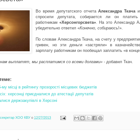
Во время депутатского отчета
Александра Ткача
и
спросили депутата, собирается ли он платить
работникам
«Херсонгорсвета»
. На это Александр А
убедительно ответил «
Конечно, собираюсь
!».
По словам Александра Ткача, на счету у предприяти
гривен, но эти деньги «застряли» в казначейств
зарплату работникам он пообещал заплатить «в конце
и нам выплатят, мы расплатимся со всеми долгами»
- добавил Ткач.
теме:
-му місці в рейтингу прозорості місцевих бюджетів
іх: херсонці приєдналися до атестації депутатів
алися держзакупівлі в Херсоні
-секретар ХОО КВУ
о
12/27/2013