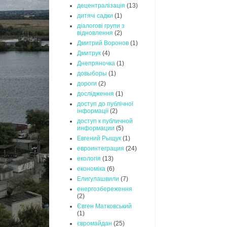
децентралізація
(13)
дитячі садки
(1)
діалогові групи з
відновлення
(2)
Дмитрий Воронов
(1)
Дмитрук
(4)
Днепряночка
(1)
довыборы
(1)
дороги
(2)
дослідження
(1)
доступ до публічної
інформації
(2)
доступ к публичной
информации
(5)
Евгений Рыщук
(1)
евроинтеграция
(24)
екологія
(13)
економіка
(6)
Елигулашвили
(7)
енергозбереження
(2)
Євген Матковський
(1)
євромайдан
(25)