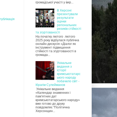
громадської участі у вир...
В Херсоні
презентували
результати
публікація
оцінки
регіональних
ризиків стійкості
та згуртованості
На початку лютого лютого
2025 року відбулася публічна
онлайн-дискусія «Діалог як
інструмент підвищення
стійкості та згуртованості в
громада...
Унікальне
видання з
історії
кримськотатарс
ького народу
побачило світ -
Ібрагім Сулейманов
Унікальне видання
«Календар знаменних і
пам’ятних дат
кримськотатарського народу»
вже готово до друку
повідомляє "Політична
Херсонщин...