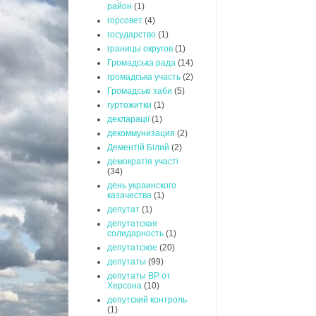
район
(1)
горсовет
(4)
государство
(1)
границы округов
(1)
Громадська рада
(14)
громадська участь
(2)
Громадські хаби
(5)
гуртожитки
(1)
декларації
(1)
декоммунизация
(2)
Дементій Білий
(2)
демократія участі
(34)
день украинского
казачества
(1)
депутат
(1)
депутатская
солидарность
(1)
депутатское
(20)
депутаты
(99)
депутаты ВР от
Херсона
(10)
депутский контроль
(1)