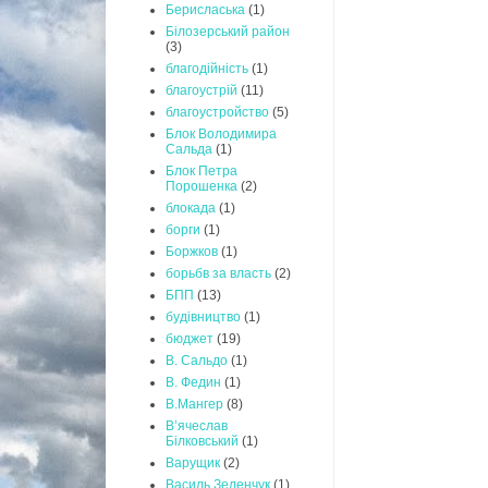
Берисласька
(1)
Білозерський район
(3)
благодійність
(1)
благоустрій
(11)
благоустройство
(5)
Блок Володимира
Сальда
(1)
Блок Петра
Порошенка
(2)
блокада
(1)
борги
(1)
Боржков
(1)
борьбв за власть
(2)
БПП
(13)
будівництво
(1)
бюджет
(19)
В. Сальдо
(1)
В. Федин
(1)
В.Мангер
(8)
В’ячеслав
Білковський
(1)
Варущик
(2)
Василь Зеленчук
(1)