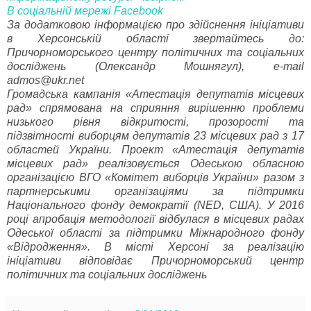
В соціальній мережі Facebook
За додатковою інформацією про здійснення ініціативи
в Херсонській області звертайтесь до:
Причорноморського центру політичних та соціальних
досліджень (Олександр Мошнягул), e-mail
admos@ukr.net
Громадська кампанія «Атестація депутатів місцевих
рад» спрямована на сприяння вирішенню проблеми
низького рівня відкритості, прозорості та
підзвітності виборцям депутатів 23 місцевих рад з 17
областей України. Проект «Атестація депутатів
місцевих рад» реалізовується Одеською обласною
організацією ВГО «Комітет виборців України» разом з
партнерськими організаціями за підтримки
Національного фонду демократії (NED, США). У 2016
році апробація методології відбулася в місцевих радах
Одеської області за підтримки Міжнародного фонду
«Відродження». В місті Херсоні за реалізацію
ініціативи відповідає Причорноморський центр
політичних та соціальних досліджень