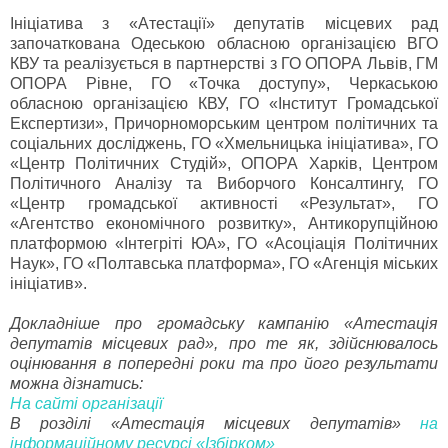
Ініціатива з «Атестації» депутатів місцевих рад
започаткована Одеською обласною організацією ВГО
КВУ та реалізується в партнерстві з ГО ОПОРА Львів, ГМ
ОПОРА Рівне, ГО «Точка доступу», Черкаською
обласною організацією КВУ, ГО «Інститут Громадської
Експертизи», Причорноморським центром політичних та
соціальних досліджень, ГО «Хмельницька ініціатива», ГО
«Центр Політичних Студій», ОПОРА Харків, Центром
Політичного Аналізу та Виборчого Консалтингу, ГО
«Центр громадської активності «Результат», ГО
«Агентство економічного розвитку», Антикорупційною
платформою «Інтегріті ЮА», ГО «Асоціація Політичних
Наук», ГО «Полтавська платформа», ГО «Агенція міських
ініціатив».
Докладніше про громадську кампанію «Атестація
депутатів місцевих рад», про те як, здійснювалось
оцінювання в попередні роки та про його результати
можна дізнатись:
На сайті організації
В розділі «Атестація місцевих депутатів»
на
інформаційному ресурсі «Ізбірком»