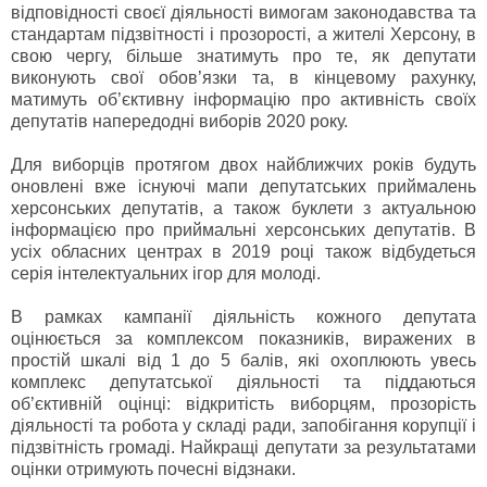
відповідності своєї діяльності вимогам законодавства та
стандартам підзвітності і прозорості, а жителі Херсону, в
свою чергу, більше знатимуть про те, як депутати
виконують свої обов’язки та, в кінцевому рахунку,
матимуть об’єктивну інформацію про активність своїх
депутатів напередодні виборів 2020 року.
Для виборців протягом двох найближчих років будуть
оновлені вже існуючі мапи депутатських приймалень
херсонських депутатів, а також буклети з актуальною
інформацією про приймальні херсонських депутатів. В
усіх обласних центрах в 2019 році також відбудеться
серія інтелектуальних ігор для молоді.
В рамках кампанії діяльність кожного депутата
оцінюється за комплексом показників, виражених в
простій шкалі від 1 до 5 балів, які охоплюють увесь
комплекс депутатської діяльності та піддаються
об’єктивній оцінці: відкритість виборцям, прозорість
діяльності та робота у складі ради, запобігання корупції і
підзвітність громаді. Найкращі депутати за результатами
оцінки отримують почесні відзнаки.