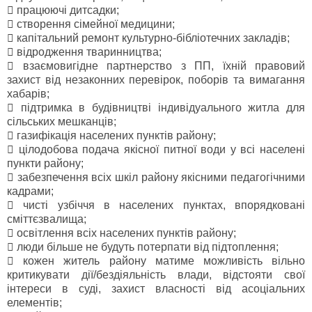

працюючі дитсадки;

створення сімейної медицини;

капітальний ремонт культурно-бібліотечних закладів;

відродження тваринництва;

взаємовигідне партнерство з ПП, їхній правовий
захист від незаконних перевірок, поборів та вимагання
хабарів;

підтримка в будівництві індивідуального житла для
сільських мешканців;

газифікація населених пунктів району;

цілодобова подача якісної питної води у всі населені
пункти району;

забезпечення всіх шкіл району якісними педагогічними
кадрами;

чисті узбіччя в населених пунктах, впорядковані
сміттєзвалища;

освітлення всіх населених пунктів району;

люди більше не будуть потерпати від підтоплення;

кожен житель району матиме можливість вільно
критикувати дії/бездіяльність влади, відстояти свої
інтереси в суді, захист власності від асоціальних
елементів;