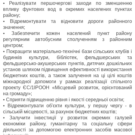
•
Реалізувати першочергові заходи по зменшенню
впливу фунтових вод в окремих населених пунктах
району;
•
Відремонтувати та відновити дороги районного
значення;
•
Забезпечити кожен населений пункт району
регулярним автобусним сполученням з районним
центром;
•
Покращити матеріально-технічні бази сільських клубів і
будинків культури, бібліотек, фельдшерських та
фельдшерсько-акушерських пунктів, дитячих дошкільних
установ шляхом підвищення ефективності використання
бюджетних коштів, а також залучення на ці цілі коштів
міжнародної допомоги у рамках реалізації спільного
проекту ЄС/1ІРООН «Місцевий розвиток, орієнтований
на громаду»;
•
Сприяти підвищенню рівня і якості середньої освіти;
•
Відремонтувати об'єкти культури, у першу чергу - в
сільській місцевості, за рахунок бюджетних коштів;
•
Залучити інвестиції у розвиток окремих галузей
економіки району, гуманітарну та соціальну сфери
діяльності за допомогою електронних засобів масової