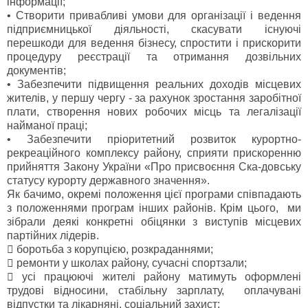
інформації;
•
Створити привабливі умови для організації і ведення
підприємницької діяльності, скасувати існуючі
перешкоди для ведення бізнесу, спростити і прискорити
процедуру реєстрації та отримання дозвільних
документів;
•
Забезпечити підвищення реальних доходів місцевих
жителів, у першу чергу - за рахунок зростання заробітної
плати, створення нових робочих місць та легалізації
найманої праці;
•
Забезпечити пріоритетний розвиток курортно-
рекреаційного комплексу району, сприяти прискоренню
прийняття Закону України «Про присвоєння Ска-довську
статусу курорту державного значення».
Як бачимо, окремі положення цієї програми співпадають
з положеннями програм інших районів. Крім цього, ми
зібрали деякі конкретні обіцянки з виступів місцевих
партійних лідерів.

боротьба з корупцією, розкраданнями;

ремонти у школах району, сучасні спортзали;

усі працюючі жителі району матимуть оформлені
трудові відносини, стабільну зарплату, оплачувані
відпустки та лікарняні, соціальний захист;