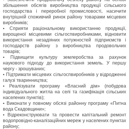
збільшення обсягів виробництва продукції сільського
господарства і переробної промисловості, насичити
внутрішній споживчий ринок району товарами місцевих
виробників;
•
Сприяти раціональному використанню продукції,
вирощеної місцевими сільгоспвиробниками, відновити
використання незадіяних потужностей підприємств і
господарств району з виробництва продовольчих
товарів;
•
Підвищити культуру землеробства за рахунок
наукового підходу до використання земель. У першу
чергу - зрошуваних;
•
Підтримати місцевих сільгоспвиробників у відродженні
галузі тваринництва;
•
Реалізувати програму «Власний дім» (побудова
індивідуального житла на селі та газифікація сільських
населених пунктів);
•
Виконати у повному обсязі районну програму «Питна
вода Скадовщини»;
•
Відреконструювати та провести капітальний ремонт
водопровідно-каналізаційних мереж у населених пунктах
району;