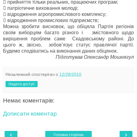

прийняття тільки реальних, працюючих програм;

патріотичне виховання молоді;

відродження агропромислового комплексу;

відродження промислових підприємств;
Можна зробити висновок, що обіцяла Партія регіонів
своїм виборцям багато різного і змістовного щодо
вирішення проблем саме Скадовському районі. До
цього ж, звісно, зобов’язує статус правлячої партії.
Будемо сподіватись на виконання даних обіцянок.
Підготував Олександр Мошнягул
Незалежний спостерігач
о
12/28/2010
Надати доступ
Немає коментарів:
Дописати коментар
‹
›
Головна сторінка