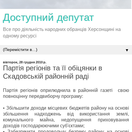
Доступний депутат
Все про діяльність народних обранців Херсонщині на
одному ресурсі
▼
вівторок, 28 грудня 2010 р.
Партія регіонів та її обіцянки в
Скадовській районній раді
Партія регіонів оприлюднила в районній газеті свою
повноцінну передвиборчу програму:
•
Збільшити доходи місцевих бюджетів району на основі
збільшення надходжень від використання землі,
комунального майна, недопущення приховування
доходів господарюючими суб'єктами;
•
Забезпечити продовольчу безпеку району на основі