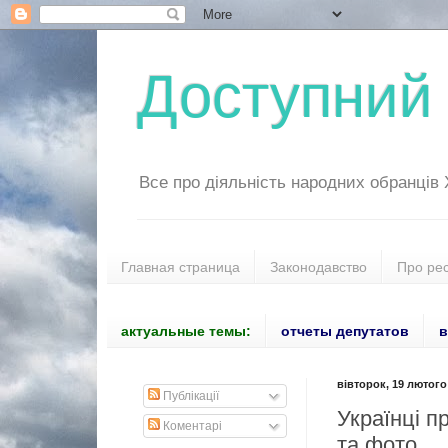
Доступний 
Все про діяльність народних обранців
Главная страница
Законодавство
Про ре
актуальные темы:
отчеты депутатов
в
вівторок, 19 лютого 
Публікації
Українці п
Коментарі
та фото