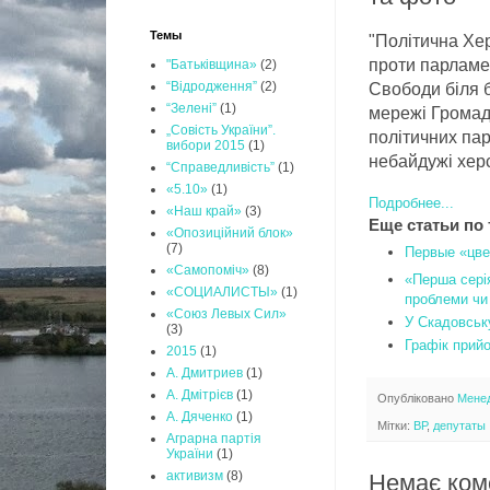
Темы
"Політична Хе
проти парламен
"Батьківщина»
(2)
“Відродження”
(2)
Свободи біля б
“Зелені”
(1)
мережі Громад
„Совість України”.
політичних пар
вибори 2015
(1)
небайдужі херс
“Справедливість”
(1)
«5.10»
(1)
Подробнее...
«Наш край»
(3)
Еще статьи по 
«Опозиційний блок»
(7)
Первые «цве
«Самопоміч»
(8)
«Перша сері
«СОЦИАЛИСТЫ»
(1)
проблеми чи
«Союз Левых Сил»
У Скадовську
(3)
Графік прийо
2015
(1)
А. Дмитриев
(1)
А. Дмітрієв
(1)
Опубліковано
Мене
А. Дяченко
(1)
Мітки:
ВР
,
депутаты
Аграрна партія
України
(1)
активизм
(8)
Немає ком