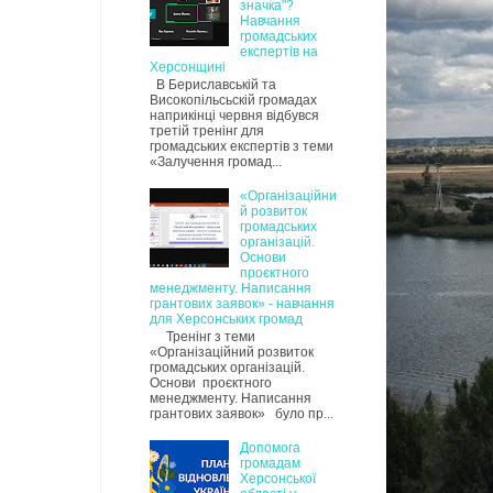
значка"?
Навчання
громадських
експертів на
Херсонщині
В Бериславській та
Високопільсьскій громадах
наприкінці червня відбувся
третій тренінг для
громадських експертів з теми
«Залучення громад...
«Організаційни
й розвиток
громадських
організацій.
Основи
проєктного
менеджменту. Написання
грантових заявок» - навчання
для Херсонських громад
Тренінг з теми
«Організаційний розвиток
громадських організацій.
Основи проєктного
менеджменту. Написання
грантових заявок» було пр...
Допомога
громадам
Херсонської