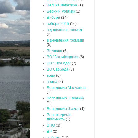
Велика Лепетиха
(1)
Верхній Рогачик
(1)
Вибори
(24)
вибори 2015
(16)
відновлення громад
(3)
відновлення громади
(5)
Вітчизна
(6)
ВО "Батьківщина»
(6)
ВО "Свобода"
(7)
ВО Свобода
(3)
вода
(6)
война
(2)
Володимир Молчанов
(1)
Володимир Тимченко
(1)
Володимир Шахов
(1)
Волонтерська
діяльність
(1)
ВПО
(3)
ВР
(2)
выборы
(17)