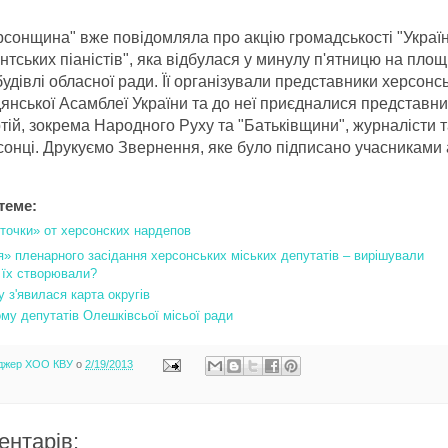
рсонщина" вже повідомляла про акцію громадськості "Україн
тських піаністів", яка відбулася у минулу п'ятницю на площ
удівлі обласної ради. Її організували представники херсонсь
янської Асамблеї України та до неї приєдналися представн
тій, зокрема Народного Руху та "Батьківщини", журналісти 
онці. Друкуємо Звернення, яке було підписано учасниками а
теме:
точки» от херсонских нардепов
я» пленарного засідання херсонських міських депутатів – вирішували
 їх створювали?
 з'явилася карта округів
му депутатів Олешківсьої місьої ради
джер ХОО КВУ
о
2/19/2013
ентарів: