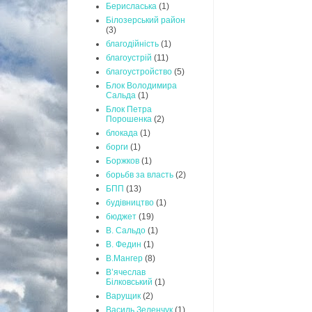
Берисласька
(1)
Білозерський район
(3)
благодійність
(1)
благоустрій
(11)
благоустройство
(5)
Блок Володимира
Сальда
(1)
Блок Петра
Порошенка
(2)
блокада
(1)
борги
(1)
Боржков
(1)
борьбв за власть
(2)
БПП
(13)
будівництво
(1)
бюджет
(19)
В. Сальдо
(1)
В. Федин
(1)
В.Мангер
(8)
В’ячеслав
Білковський
(1)
Варущик
(2)
Василь Зеленчук
(1)