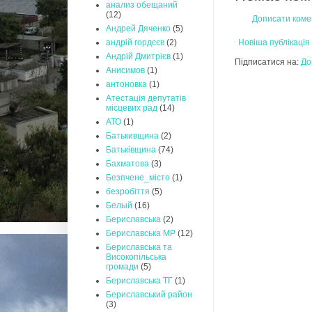
анализ обещаний
(12)
Дописати коме
Андрей Дяченко
(5)
Новіша публікація
андрій гордєєв
(2)
Андрій Дмитрієв
(1)
Підписатися на:
До
Анисимов
(1)
антоновка
(1)
Атестація депутатів
місцевих рад
(14)
АТО
(1)
Батькивщина
(2)
Батьківщина
(74)
Бахматова
(3)
Безпчене_місто
(1)
безробіття
(5)
Белый
(16)
Бериславська
(2)
Бериславська МР
(12)
Бериславська та
Високопільська
громади
(5)
Бериславська ТГ
(1)
Бериславський район
(3)