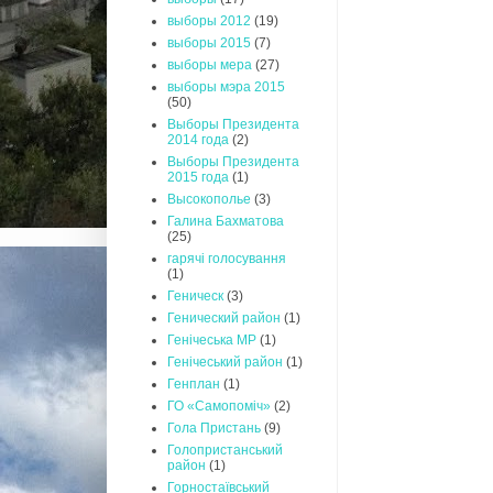
выборы 2012
(19)
выборы 2015
(7)
выборы мера
(27)
выборы мэра 2015
(50)
Выборы Президента
2014 года
(2)
Выборы Президента
2015 года
(1)
Высокополье
(3)
Галина Бахматова
(25)
гарячі голосування
(1)
Геническ
(3)
Генический район
(1)
Генічеська МР
(1)
Генічеський район
(1)
Генплан
(1)
ГО «Самопоміч»
(2)
Гола Пристань
(9)
Голопристанський
район
(1)
Горностаївський