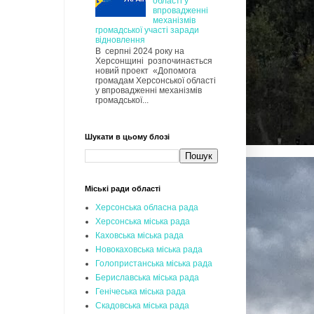
області у
впровадженні
механізмів
громадської участі заради
відновлення
В серпні 2024 року на
Херсонщині розпочинається
новий проект «Допомога
громадам Херсонської області
у впровадженні механізмів
громадської...
Шукати в цьому блозі
Міські ради області
Херсонська обласна рада
Херсонська міська рада
Каховська міська рада
Новокаховська міська рада
Голопристанська міська рада
Бериславська міська рада
Генічеська міська рада
Скадовська міська рада