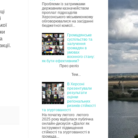
Проблеми із затримками
державним казначейством
ці
проплат підрозділів
Херсонського міськвиконкому
і
обговорювалися на засіданні
кої
бюджетної комісії...
ики
Громадянське
та
суспільство та
залучення
кції.
громадян в
умовах
воєнного стану:
як бути ефективним?
Прес-реліз
Тем...
В Херсоні
презентували
результати
оцінки
регіональних
ризиків стійкості
та згуртованості
На початку лютого лютого
2025 року відбулася публічна
онлайн-дискусія «Діалог як
інструмент підвищення
стійкості та згуртованості в
громада...