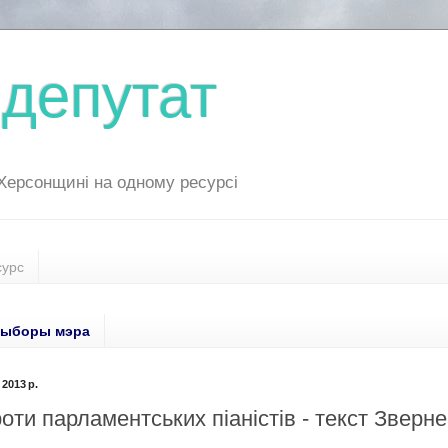
депутат
 Херсонщині на одному ресурсі
сурс
ыборы мэра
2013 р.
роти парламентських піаністів - текст Зверн