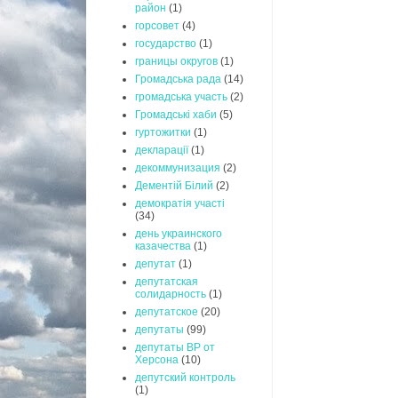
район
(1)
горсовет
(4)
государство
(1)
границы округов
(1)
Громадська рада
(14)
громадська участь
(2)
Громадські хаби
(5)
гуртожитки
(1)
декларації
(1)
декоммунизация
(2)
Дементій Білий
(2)
демократія участі
(34)
день украинского
казачества
(1)
депутат
(1)
депутатская
солидарность
(1)
депутатское
(20)
депутаты
(99)
депутаты ВР от
Херсона
(10)
депутский контроль
(1)