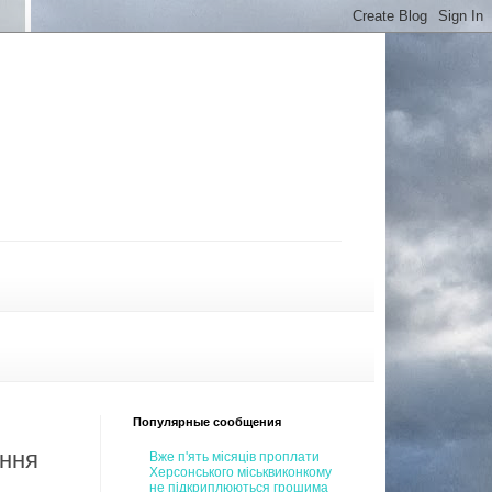
Популярные сообщения
ення
Вже п'ять місяців проплати
Херсонського міськвиконкому
не підкриплюються грошима