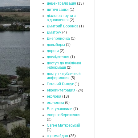
децентралізація
(13)
дитячі садки
(1)
діалогові групи з
відновлення
(2)
Дмитрий Воронов
(1)
Дмитрук
(4)
Днепряночка
(1)
довыборы
(1)
дороги
(2)
дослідження
(1)
доступ до публічної
інформації
(2)
доступ к публичной
информации
(5)
Евгений Рыщук
(1)
евроинтеграция
(24)
екологія
(13)
економіка
(6)
Елигулашвили
(7)
енергозбереження
(2)
Євген Матковський
(1)
євромайдан
(25)