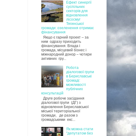
Ефект синергії
суспільних
секторів для
відновлення
лісосмуг
Тягинської
громади: озеленення отримає
фінансування
Якщо є гарний проект – за
ним одразу приходить
фінансування. Влада і
громада, місцевий бізнес і
міжнародний донор – чотири
активних гру...
Робота
діалогової групи
в Бериславські
громаді:
можливості
публічних
консультацій
Друге робоче засідання
діалогової групи (ДГ) з
відновлення Бериславської
міської територіальної
громади, де разом з
громадськими екс...
Як можна стати
"депутатом без