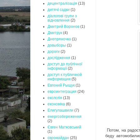
децентралізація
(13)
дитячі садки
(1)
діалогові групи з
відновлення
(2)
Дмитрий Воронов
(1)
Дмитрук
(4)
Днепряночка
(1)
довыборы
(1)
дороги
(2)
дослідження
(1)
доступ до публічної
інформації
(2)
доступ к публичной
информации
(5)
Евгений Рыщук
(1)
евроинтеграция
(24)
екологія
(13)
економіка
(6)
Елигулашвили
(7)
енергозбереження
(2)
Євген Матковський
Потом, на радост
(1)
беду автомобили
євромайдан
(25)