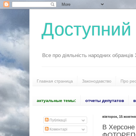
Доступний 
Все про діяльність народних обранців
Главная страница
Законодавство
Про ре
актуальные темы:
отчеты депутатов
в
вівторок, 15 жовтня 
Публікації
В Херсоне 
Коментарі
ФОТОРЕП