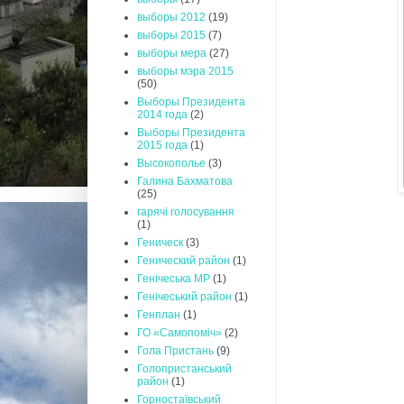
выборы 2012
(19)
выборы 2015
(7)
выборы мера
(27)
выборы мэра 2015
(50)
Выборы Президента
2014 года
(2)
Выборы Президента
2015 года
(1)
Высокополье
(3)
Галина Бахматова
(25)
гарячі голосування
(1)
Геническ
(3)
Генический район
(1)
Генічеська МР
(1)
Генічеський район
(1)
Генплан
(1)
ГО «Самопоміч»
(2)
Гола Пристань
(9)
Голопристанський
район
(1)
Горностаївський