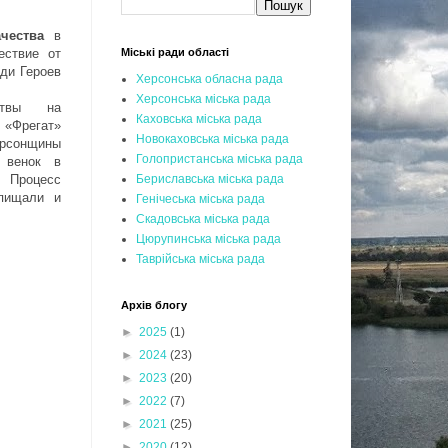
чества
в
ествие от
Міські ради області
ди Героев
Херсонська обласна рада
Херсонська міська рада
итвы на
Каховська міська рада
«Фрегат»
Новокаховська міська рада
ерсонщины
Голопристанська міська рада
 венок в
 Процесс
Бериславська міська рада
пищали и
Генічеська міська рада
Скадовська міська рада
Цюрупинська міська рада
Таврійська міська рада
Архів блогу
►
2025
(1)
►
2024
(23)
►
2023
(20)
►
2022
(7)
►
2021
(25)
►
2020
(12)