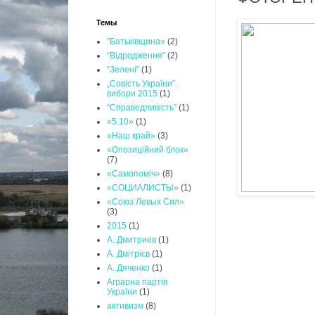
Темы
"Батьківщина»
(2)
“Відродження”
(2)
“Зелені”
(1)
„Совість України”.
вибори 2015
(1)
“Справедливість”
(1)
«5.10»
(1)
«Наш край»
(3)
«Опозиційний блок»
(7)
«Самопоміч»
(8)
«СОЦИАЛИСТЫ»
(1)
«Союз Левых Сил»
(3)
2015
(1)
А. Дмитриев
(1)
А. Дмітрієв
(1)
А. Дяченко
(1)
Аграрна партія
України
(1)
активизм
(8)