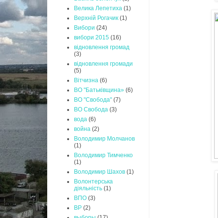
Велика Лепетиха
(1)
Верхній Рогачик
(1)
Вибори
(24)
вибори 2015
(16)
відновлення громад
(3)
відновлення громади
(5)
Вітчизна
(6)
ВО "Батьківщина»
(6)
ВО "Свобода"
(7)
ВО Свобода
(3)
вода
(6)
война
(2)
Володимир Молчанов
(1)
Володимир Тимченко
(1)
Володимир Шахов
(1)
Волонтерська
діяльність
(1)
ВПО
(3)
ВР
(2)
выборы
(17)