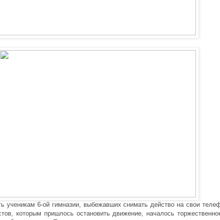
ь ученикам 6-ой гимназии, выбежавших снимать действо на свои телеф
стов, которым пришлось остановить движение, началось торжественно