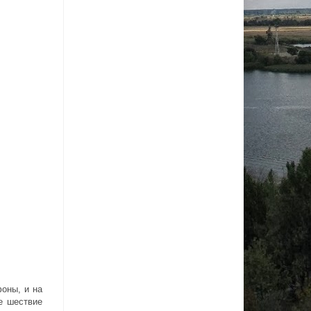
оны, и на
е шествие