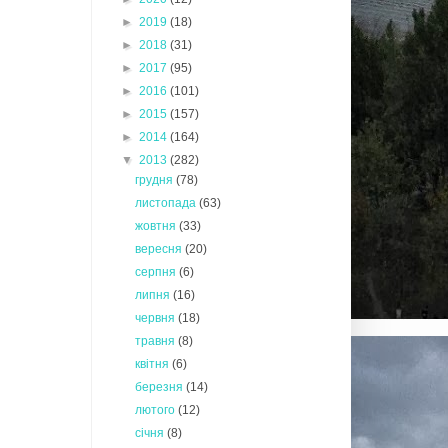
►
2019
(18)
►
2018
(31)
►
2017
(95)
►
2016
(101)
►
2015
(157)
►
2014
(164)
▼
2013
(282)
грудня
(78)
листопада
(63)
жовтня
(33)
вересня
(20)
серпня
(6)
липня
(16)
червня
(18)
травня
(8)
квітня
(6)
березня
(14)
лютого
(12)
січня
(8)