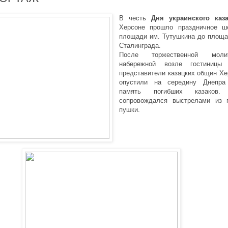
В честь
Дня украинского каза
Херсоне прошло праздничное ш
площади им. Тутушкина до площа
Сталинграда.
После торжественной мол
набережной возле гостиницы 
представители казацких общин Х
опустили на середину Днепра
память погибших казаков.
сопровождался выстрелами из 
пушки.