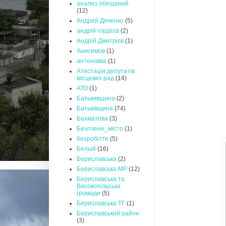
анализ обещаний
(12)
Андрей Дяченко
(5)
андрій гордєєв
(2)
Андрій Дмитрієв
(1)
Анисимов
(1)
антоновка
(1)
Атестація депутатів
місцевих рад
(14)
АТО
(1)
Батькивщина
(2)
Батьківщина
(74)
Бахматова
(3)
Безпчене_місто
(1)
безробіття
(5)
Белый
(16)
Бериславська
(2)
Бериславська МР
(12)
Бериславська та
Високопільська
громади
(5)
Бериславська ТГ
(1)
Бериславський район
(3)