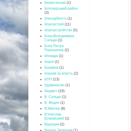
Берисласька
(1)
Білозерський район
(3)
благодійність
(1)
благоустрій
(11)
благоустройство
(5)
Блок Володимира
Сальда
(1)
Блок Петра
Порошенка
(2)
блокада
(1)
борги
(1)
Боржков
(1)
борьбв за власть
(2)
БПП
(13)
будівництво
(1)
бюджет
(19)
В. Сальдо
(1)
В. Федин
(1)
В.Мангер
(8)
В’ячеслав
Білковський
(1)
Варущик
(2)
Василь Зеленчук
(1)