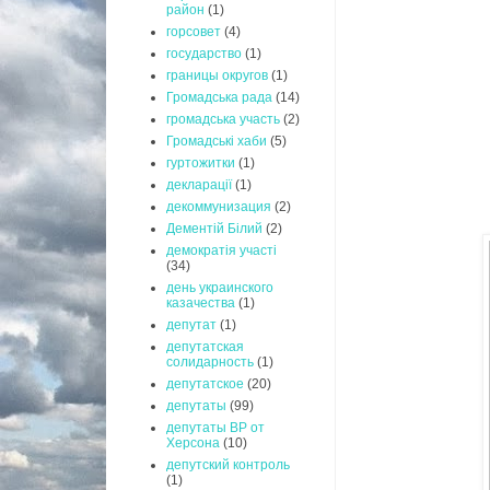
район
(1)
горсовет
(4)
государство
(1)
границы округов
(1)
Громадська рада
(14)
громадська участь
(2)
Громадські хаби
(5)
гуртожитки
(1)
декларації
(1)
декоммунизация
(2)
Дементій Білий
(2)
демократія участі
(34)
день украинского
казачества
(1)
депутат
(1)
депутатская
солидарность
(1)
депутатское
(20)
депутаты
(99)
депутаты ВР от
Херсона
(10)
депутский контроль
(1)