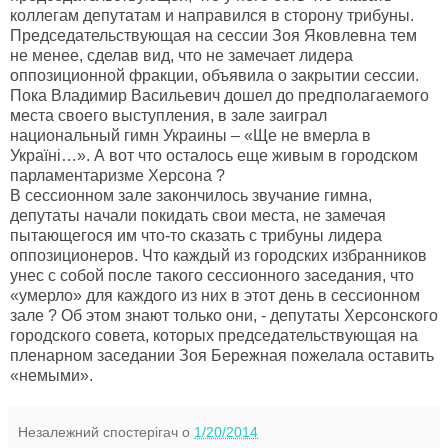
коллегам депутатам и направился в сторону трибуны.
Председательствующая на сессии Зоя Яковлевна тем
не менее, сделав вид, что не замечает лидера
оппозиционной фракции, объявила о закрытии сессии.
Пока Владимир Васильевич дошел до предполагаемого
места своего выступления, в зале заиграл
национальный гимн Украины – «Ще не вмерла в
Україні…». А вот что осталось еще живым в городском
парламентаризме Херсона ?
В сессионном зале закончилось звучание гимна,
депутаты начали покидать свои места, не замечая
пытающегося им что-то сказать с трибуны лидера
оппозиционеров. Что каждый из городских избранников
унес с собой после такого сессионного заседания, что
«умерло» для каждого из них в этот день в сессионном
зале ? Об этом знают только они, - депутаты Херсонского
городского совета, которых председательствующая на
пленарном заседании Зоя Бережная пожелала оставить
«немыми».
Незалежний спостерігач
о
1/20/2014