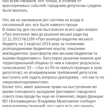
обо всем говорили. Вот только, в отличие от
красноречивых событий, городским депутатам суждено
было молчать.
Нет, им не заклеивали рот скотчем на входе в
сессионный зал, все было намного проще.
В повестку дня сессии был внесен всего один вопрос
«Про внесення змін до рішення міської ради від
22.11.2013 №1199 «Про розподіл видатків міського
бюджету на 1 квартал 2014 року за головними
розпорядниками бюджетних коштів, показники
міжбюджетних трансфертів між міським бюджетом та
іншими бюджетами»». Бесспорно решение важное для
территориальной общины (о чем и говорят результаты
голосования: 53 – «За» из 55-ти присутствующих в зале
депутатов), но игнорирование требований депутатов
выступить или задать вопросы докладчику, - это как то по
«верховнопарламентски».
Более того, имея законное право на выступление во
время пленарного заседания (регламент городского
совета пока вроде бы еще не отменяли), лидер фракции
ВО «Батькивщина» Владимир Мыколаенко сообщил
председательствующей, что у него есть что сказать