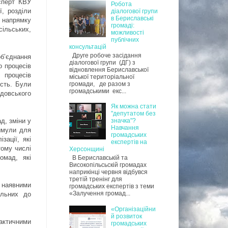
сперт КВУ
Робота
, розділи
діалогової групи
в Бериславські
 напрямку
громаді:
сільських,
можливості
публічних
консультацій
Друге робоче засідання
об’єднання
діалогової групи (ДГ) з
о процесів
відновлення Бериславської
 процесів
міської територіальної
громади, де разом з
ість. Були
громадськими екс...
довського
Як можна стати
"депутатом без
д, зміни у
значка"?
Навчання
тимули для
громадських
зації, які
експертів на
тому числі
Херсонщині
омад, які
В Бериславській та
Високопільсьскій громадах
наприкінці червня відбувся
третій тренінг для
 наявними
громадських експертів з теми
«Залучення громад...
альних до
«Організаційни
й розвиток
актичними
громадських