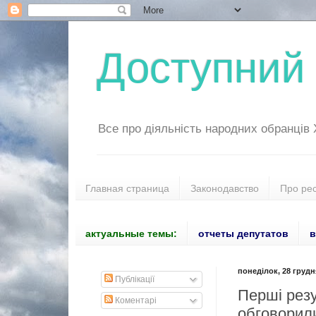
Доступний 
Все про діяльність народних обранців
Главная страница
Законодавство
Про ре
актуальные темы:
отчеты депутатов
в
понеділок, 28 грудня
Публікації
Перші резу
Коментарі
обговорил