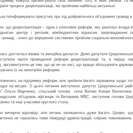
одимир Макуха презентували своє бачення того, в яких умовах та я
раїні процеси децентралізації, які проблеми найбільш актуальні.
ка поінформувала присутніх про хід добровільного об’єднання громад в 
и, що децентралізація – одна з ключових реформ, яку реалізує влада в 
ідносин центру і регіонів, міжбюджетних відносин, запровадженні п
 і громад - ключ до вирішення системних проблем соціально-економічног
лась достатньо жвава та емоційна дискусія. Деякі депутати Цюрупинсько
иступили проти проведення реформ децентралізації та, в першу чер
, аргументуючи це тим, що це не на часі, що краще збільшувати державн
трачати їх на непотрібні реформи.
словились на підтримку реформ, але зробили багато зауважень щодо тог
годні на місцях. З цього питання виступили: депутат Цюрупинської рай
ю" Ольга Марченко, сільський голова села Великі Копані Валентина 
мадських об’єднань афганців та Ветеранів МВС, заступник голови Цюр
енко та інші учасники круглого столу.
и вичерпні відповіді, але питань залишилось дуже багато. Цікаво, щ
тично не торкались теми ліквідації адміністрацій, спірних повноважень