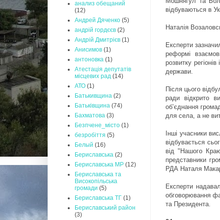
Мошнягул та Вол
анализ обещаний
відбуваються в Ук
(12)
Андрей Дяченко
(5)
Наталія Возаловсь
андрій гордєєв
(2)
Андрій Дмитрієв
(1)
Експерти зазначил
Анисимов
(1)
реформі взаємов
антоновка
(1)
розвитку регіонів
Атестація депутатів
держави.
місцевих рад
(14)
АТО
(1)
Після цього відбу
Батькивщина
(2)
ради відкрито в
Батьківщина
(74)
об’єднання громад
для села, а не ви
Бахматова
(3)
Безпчене_місто
(1)
Інші учасники ви
безробіття
(5)
відбувається сьо
Белый
(16)
від "Нашого Кра
Бериславська
(2)
представники гро
Бериславська МР
(12)
РДА Наталя Макар
Бериславська та
Високопільська
Експерти надавал
громади
(5)
обговорювання фак
Бериславська ТГ
(1)
та Президента.
Бериславський район
(3)