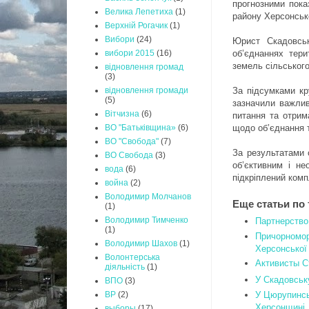
прогнозними пока
Велика Лепетиха
(1)
району Херсонсько
Верхній Рогачик
(1)
Вибори
(24)
Юрист Скадовськ
об’єднаннях тер
вибори 2015
(16)
земель сільськог
відновлення громад
(3)
За підсумками кр
відновлення громади
(5)
зазначили важлив
Вітчизна
(6)
питання та отрим
щодо об’єднання 
ВО "Батьківщина»
(6)
ВО "Свобода"
(7)
За результатами о
ВО Свобода
(3)
об’єктивним і не
вода
(6)
підкріплений к
война
(2)
Володимир Молчанов
Еще статьи по 
(1)
Володимир Тимченко
Партнерство
(1)
Причорномор
Володимир Шахов
(1)
Херсонської 
Волонтерська
Активисты С
діяльність
(1)
У Скадовськ
ВПО
(3)
У Цюрупинсь
ВР
(2)
Херсонщині
выборы
(17)