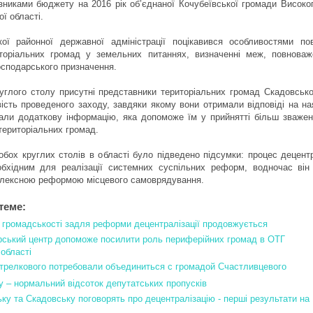
зниками бюджету на 2016 рік об’єднаної Кочубеївської громади Високо
ї області.
ої районної державної адміністрації поцікавився особливостями по
иторіальних громад у земельних питаннях, визначенні меж, повнова
осподарського призначення.
углого столу присутні представники територіальних громад Скадовськ
ість проведеного заходу, завдяки якому вони отримали відповіді на на
али додаткову інформацію, яка допоможе їм у прийнятті більш зважен
територіальних громад.
бох круглих столів в області було підведено підсумки: процес децентр
обхідним для реалізації системних суспільних реформ, водночас він
омплексною реформою місцевого самоврядування.
теме:
 громадськості задля реформи децентралізації продовжується
ський центр допоможе посилити роль периферійних громад в ОТГ
області
трелкового потребовали объединиться с громадой Счастливцевого
у – нормальний відсоток депутатських пропусків
ку та Скадовську поговорять про децентралізацію - перші результати на