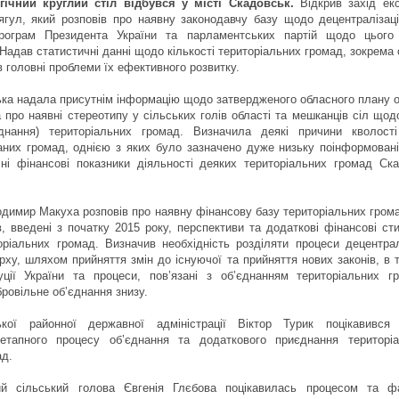
гічний круглий стіл відбувся у місті Скадовськ.
Відкрив захід ек
ул, який розповів про наявну законодавчу базу щодо децентралізації
рограм Президента України та парламентських партій щодо цього
 Надав статистичні данні щодо кількості територіальних громад, зокрема 
ив головні проблеми їх ефективного розвитку.
ка надала присутнім інформацію щодо затвердженого обласного плану 
 про наявні стереотипу у сільських голів області та мешканців сіл щод
єднання) територіальних громад. Визначила деякі причини кволості
аних громад, однією з яких було зазначено дуже низьку поінформован
ні фінансові показники діяльності деяких територіальних громад Ска
димир Макуха розповів про наявну фінансову базу територіальних грома
в, введені з початку 2015 року, перспективи та додаткові фінансові с
оріальних громад. Визначив необхідність розділяти процеси децентралі
ху, шляхом прийняття змін до існуючої та прийняття нових законів, в 
ції України та процеси, пов’язані з об’єднанням територіальних гр
ровільне об’єднання знизу.
кої районної державної адміністрації Віктор Турик поцікавився
етапного процесу об’єднання та додаткового приєднання територі
ад.
ий сільський голова Євгенія Глєбова поцікавилась процесом та ф