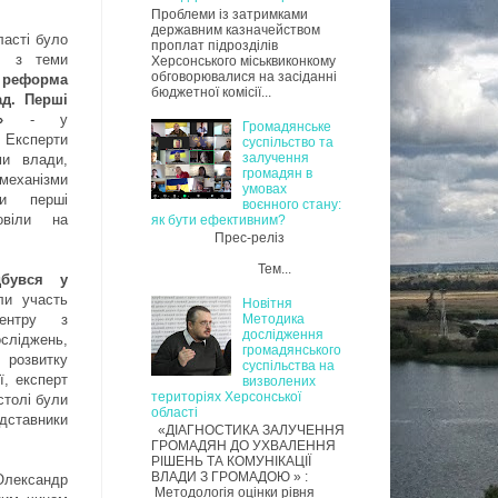
Проблеми із затримками
державним казначейством
ласті було
проплат підрозділів
и з теми
Херсонського міськвиконкому
обговорювалися на засіданні
 реформа
бюджетної комісії...
ад. Перші
»
- у
Громадянське
 Експерти
суспільство та
залучення
ми влади,
громадян в
еханізми
умовах
ли перші
воєнного стану:
овіли на
як бути ефективним?
Прес-реліз
Тем...
дбувся у
ли участь
Новітня
центру з
Методика
дослідження
ліджень,
громадянського
 розвитку
суспільства на
ї, експерт
визволених
територіях Херсонської
столі були
області
едставники
«ДІАГНОСТИКА ЗАЛУЧЕННЯ
ГРОМАДЯН ДО УХВАЛЕННЯ
РІШЕНЬ ТА КОМУНІКАЦІЇ
ВЛАДИ З ГРОМАДОЮ » :
 Олександр
Методологія оцінки рівня