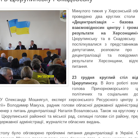
Минулого тижня у Херсонській об
проведено два круглих стол
«Децентралізація – базова
взаємовідносин центру і гром
результати на Херсонщині
Цюрупинську та в Скадовську.
поспілкувалися з представника
депутатами, розповіли про м
децентралізації та повідоми
результати Херсонщини, відп
питання.
23 грудня круглий стіл ві
Цюрупинску.
В його роботі взя
голова Причорноморського 
політичних та соціальних дос
 Олександр Мошнягул, експерт херсонського Ресурсного центру з
тії» Володимир Макуха, радник голови обласної державної адміністраці
нер з питань децентралізації Наталія Возаловська. Також на круглому 
 Цюрупинської районної та міської рад, селищні голови сіл району, пр
державної адміністрації, журналісти обласних видань.
столу було обговорено проблемні питання децентралізації в Україні.