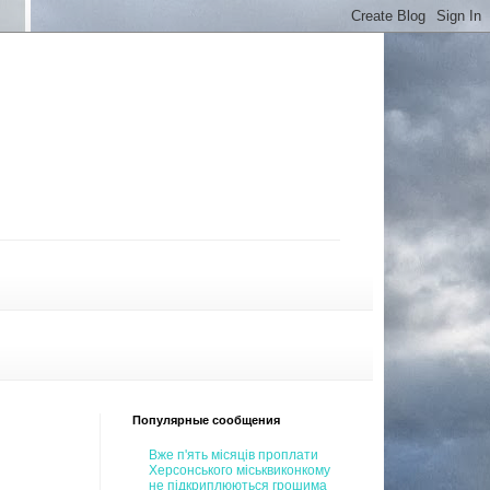
Популярные сообщения
Вже п'ять місяців проплати
Херсонського міськвиконкому
не підкриплюються грошима