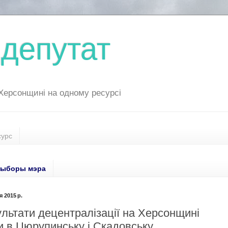
депутат
 Херсонщині на одному ресурсі
сурс
ыборы мэра
 2015 р.
льтати децентралізації на Херсонщині
и в Цюрупинську і Скадовську