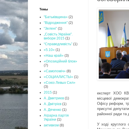
Темы
"Батьківщина»
(2)
“Відродження”
(2)
“Зелені”
(1)
„Совість України”.
вибори 2015
(1)
“Справедливість”
(1)
«5.10»
(1)
«Наш край»
(3)
«Опозиційний блок»
(7)
«Самопоміч»
(8)
«СОЦИАЛИСТЫ»
(1)
«Союз Левых Сил»
(3)
2015
(1)
експерт ХОО КВУ
місцевої демокра
А. Дмитриев
(1)
Офісу реформ, тре
А. Дмітрієв
(1)
присутні депутати
А. Дяченко
(1)
районної ради та 
Аграрна партія
України
(1)
У ході круглого 
активизм
(8)