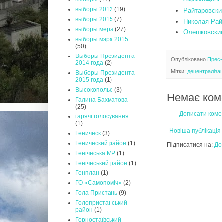
выборы 2012
(19)
Райтаровски
выборы 2015
(7)
Николая Рай
выборы мера
(27)
Олешковские
выборы мэра 2015
(50)
Выборы Президента
Опубліковано
Прес
2014 года
(2)
Мітки:
децентралізац
Выборы Президента
2015 года
(1)
Высокополье
(3)
Немає ком
Галина Бахматова
(25)
Дописати коме
гарячі голосування
(1)
Новіша публікація
Геническ
(3)
Генический район
(1)
Підписатися на:
До
Генічеська МР
(1)
Генічеський район
(1)
Генплан
(1)
ГО «Самопоміч»
(2)
Гола Пристань
(9)
Голопристанський
район
(1)
Горностаївський