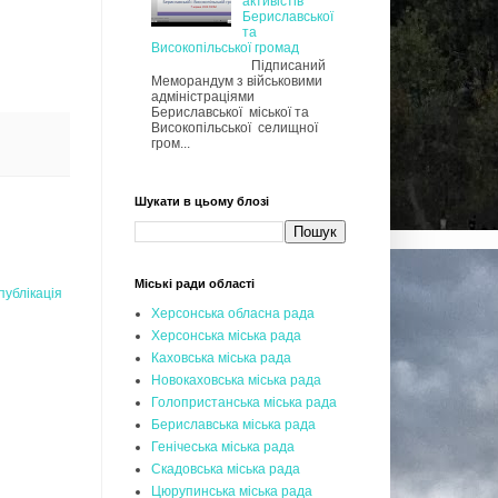
активістів
Бериславської
та
Високопільської громад
Підписаний
Меморандум з військовими
адміністраціями
Бериславської міської та
Високопільської селищної
гром...
Шукати в цьому блозі
Міські ради області
публікація
Херсонська обласна рада
Херсонська міська рада
Каховська міська рада
Новокаховська міська рада
Голопристанська міська рада
Бериславська міська рада
Генічеська міська рада
Скадовська міська рада
Цюрупинська міська рада