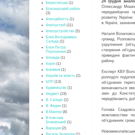
24 грудня анало
Берисласька
(1)
Олександр Мошняг
Білозерський район
передвиборчих п
(3)
розвитку України.
благодійність
(1)
в Україні, зазнач
благоустрій
(11)
благоустройство
(5)
Наталя Возаловсь
Блок Володимира
громад. Розповіла
Сальда
(1)
укрупнення (об’
Блок Петра
створення об’єдн
Порошенка
(2)
приведені фактич
блокада
(1)
району.
борги
(1)
Боржков
(1)
Експерт КВУ Воло
борьбв за власть
(2)
розподілі податкі
БПП
(13)
об’єднаних терит
визначаються звер
будівництво
(1)
змін до Конститу
бюджет
(19)
передбачають доб
В. Сальдо
(1)
В. Федин
(1)
Голова Скадовсь
В.Мангер
(8)
можливостіми по
В’ячеслав
об’єднаннях гром
Білковський
(1)
Варущик
(2)
Новомиколаївськ
Василь Зеленчук
(1)