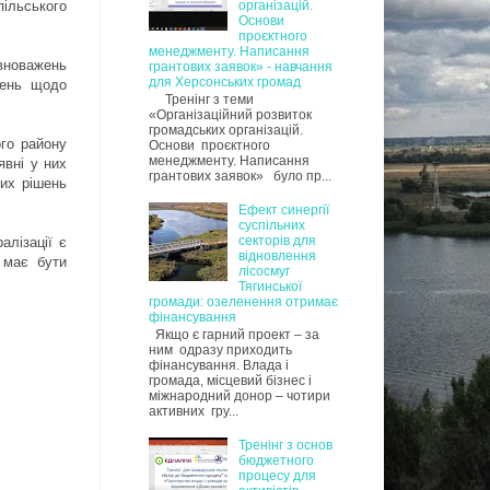
організацій.
пільського
Основи
проєктного
менеджменту. Написання
вноважень
грантових заявок» - навчання
для Херсонських громад
жень щодо
Тренінг з теми
«Організаційний розвиток
громадських організацій.
ого району
Основи проєктного
менеджменту. Написання
явні у них
грантових заявок» було пр...
их рішень
Ефект синергії
суспільних
секторів для
алізації є
відновлення
 має бути
лісосмуг
Тягинської
громади: озеленення отримає
фінансування
Якщо є гарний проект – за
ним одразу приходить
фінансування. Влада і
громада, місцевий бізнес і
міжнародний донор – чотири
активних гру...
Тренінг з основ
бюджетного
процесу для