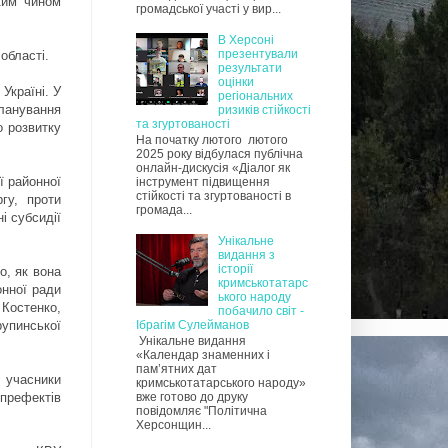
ким чином
громадської участі у вир...
В Херсоні
презентували
області.
результати
оцінки
Україні. У
регіональних
ланування
ризиків стійкості
та згуртованості
о розвитку
На початку лютого лютого
2025 року відбулася публічна
онлайн-дискусія «Діалог як
ї районної
інструмент підвищення
стійкості та згуртованості в
гу, проти
громада...
і субсидії
Унікальне
видання з
історії
о, як вона
кримськотатарс
онної ради
ького народу
Костенко,
побачило світ -
упинської
Ібрагім Сулейманов
Унікальне видання
«Календар знаменних і
пам’ятних дат
о учасники
кримськотатарського народу»
 префектів
вже готово до друку
повідомляє "Політична
Херсонщин...