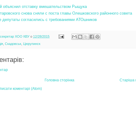
й объяснил отставку вмешательством Рыщука
таровского снова сняли с поста главы Олешковского районного совета
 депутаты согласились с требованиями АТОшников
-секретар ХОО КВУ
о
12/28/2015
ія
,
Скадовськ
,
Цюрупинск
ентарів:
нтар
Головна сторінка
Старіша 
писати коментарі (Atom)