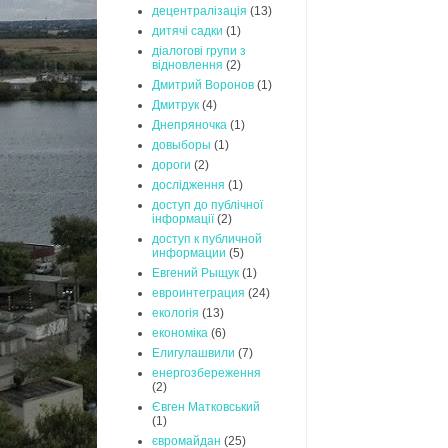
децентралізація
(13)
дитячі садки
(1)
діалогові групи з
відновлення
(2)
Дмитрий Воронов
(1)
Дмитрук
(4)
Днепряночка
(1)
довыборы
(1)
дороги
(2)
дослідження
(1)
доступ до публічної
інформації
(2)
доступ к публичной
информации
(5)
Евгений Рыщук
(1)
евроинтеграция
(24)
екологія
(13)
економіка
(6)
Елигулашвили
(7)
енергозбереження
(2)
Євген Матковський
(1)
євромайдан
(25)