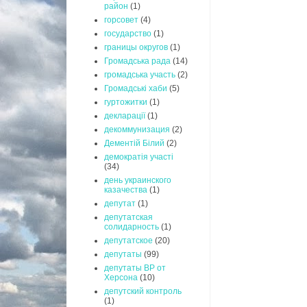
район
(1)
горсовет
(4)
государство
(1)
границы округов
(1)
Громадська рада
(14)
громадська участь
(2)
Громадські хаби
(5)
гуртожитки
(1)
декларації
(1)
декоммунизация
(2)
Дементій Білий
(2)
демократія участі
(34)
день украинского
казачества
(1)
депутат
(1)
депутатская
солидарность
(1)
депутатское
(20)
депутаты
(99)
депутаты ВР от
Херсона
(10)
депутский контроль
(1)