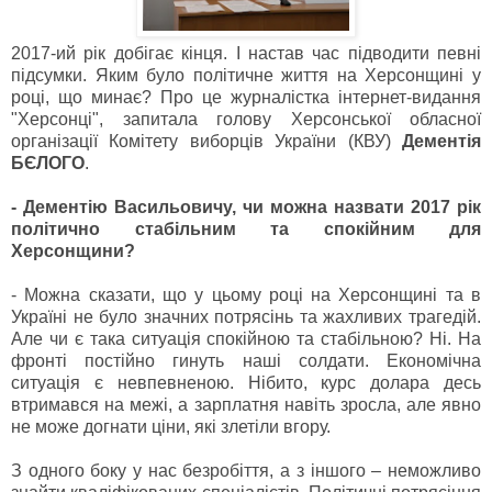
2017-ий рік добігає кінця. І настав час підводити певні
підсумки. Яким було політичне життя на Херсонщині у
році, що минає? Про це журналістка інтернет-видання
"Херсонці", запитала голову Херсонської обласної
організації Комітету виборців України (КВУ)
Дементія
БЄЛОГО
.
- Дементію Васильовичу, чи можна назвати 2017 рік
політично стабільним та спокійним для
Херсонщини?
- Можна сказати, що у цьому році на Херсонщині та в
Україні не було значних потрясінь та жахливих трагедій.
Але чи є така ситуація спокійною та стабільною? Ні. На
фронті постійно гинуть наші солдати. Економічна
ситуація є невпевненою. Нібито, курс долара десь
втримався на межі, а зарплатня навіть зросла, але явно
не може догнати ціни, які злетіли вгору.
З одного боку у нас безробіття, а з іншого – неможливо