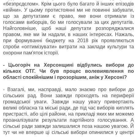
«безпрєдєлом». Крім цього було багато й інших епізодів
«війни». У цьому протистоянні ми не повинні забувати,
що за депутатами є право, яке вони отримали із
голосами виборців, бо ми голосували за цих депутатів.
Найголовніше, щоб наші депутати розпоряджалися
правом, яке ми їм надали, в наших інтересах. Нажаль,
при формуванні бюджету на 2018 рік проявляються
спроби «оптимізувати» витрати на заклади культури та
охорони пам'яток історії.
- Цьогоріч на Херсонщині відбулись вибори до
кількох ОТГ. Чи був процес волевиявлення по
області спокійнішим і прозорішим, аніж у Херсоні?
- Взагалі, ми, насправді, мало знаємо про вибори до
сільських рад. Вони завжди проходять на периферії
громадської уваги. Завжди нашу увагу привертають
великі обласна та міські ради, де під час виборів киплять
пристрасті, або цілі райони, на прикладі яких ми можемо
проаналізувати результати партійного голосування. А
сільські ради завжди залишалися поза нашою увагою. Й
тут чи не вперше ці сільські вибори опинилися у центрі