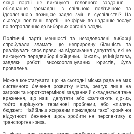
якщо партії не виконують головного завдання –
об'єднання громадян із спільною політичною та
ідеологічною позицією задля змін в суспільстві? На
сьогодні політичні партії – це фірми по наданню послуг
по потраплянню до виборних органів влади.
Політичні партії меншості та незадоволені виборці
спробували зламати цю неприродну більшість та
реалізувати своє право на відкликання депутатів, які не
виконують передвиборчі обіцянки. Нажаль, ця ініціатива,
завдяки роботі високооплачуваних юристів, була
провалена.
Можна констатувати, що на сьогодні міська рада не має
системного бачення розвитку міста, реагує лише на
загрози та короткотермінові завдання й складається таке
враження, що наші депутати або «затикають дірки»,
тобто вирішують термінові проблеми, або «пилять
бюджет». Найбільш яскравим прикладом такої хронічної
відсутності бажання щось зробити на перспективу є
транспортна криза.