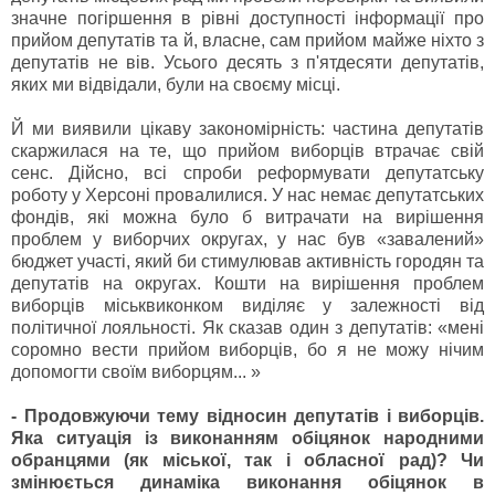
значне погіршення в рівні доступності інформації про
прийом депутатів та й, власне, сам прийом майже ніхто з
депутатів не вів. Усього десять з п'ятдесяти депутатів,
яких ми відвідали, були на своєму місці.
Й ми виявили цікаву закономірність: частина депутатів
скаржилася на те, що прийом виборців втрачає свій
сенс. Дійсно, всі спроби реформувати депутатську
роботу у Херсоні провалилися. У нас немає депутатських
фондів, які можна було б витрачати на вирішення
проблем у виборчих округах, у нас був «завалений»
бюджет участі, який би стимулював активність городян та
депутатів на округах. Кошти на вирішення проблем
виборців міськвиконком виділяє у залежності від
політичної лояльності. Як сказав один з депутатів: «мені
соромно вести прийом виборців, бо я не можу нічим
допомогти своїм виборцям... »
- Продовжуючи тему відносин депутатів і виборців.
Яка ситуація із виконанням обіцянок народними
обранцями (як міської, так і обласної рад)? Чи
змінюється динаміка виконання обіцянок в