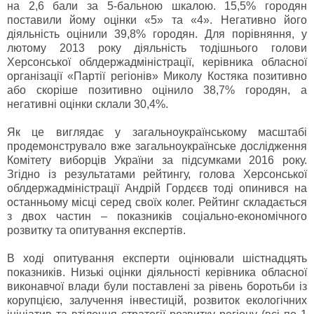
на 2,6 бали за 5-бальною шкалою. 15,5% городян
поставили йому оцінки «5» та «4». Негативно його
діяльність оцінили 39,8% городян. Для порівняння, у
лютому 2013 року діяльність тодішнього голови
Херсонської облдержадміністрації, керівника обласної
організації «Партії регіонів» Миколу Костяка позитивно
або скоріше позитивно оцінило 38,7% городян, а
негативні оцінки склали 30,4%.
Як це виглядає у загальноукраїнському масштабі
продемонструвало вже загальноукраїнське дослідження
Комітету виборців України за підсумками 2016 року.
Згідно із результатами рейтингу, голова Херсонської
облдержадміністрації Андрій Гордєєв тоді опинився на
останньому місці серед своїх колег. Рейтинг складається
з двох частин – показників соціально-економічного
розвитку та опитування експертів.
В ході опитування експерти оцінювали шістнадцять
показників. Низькі оцінки діяльності керівника обласної
виконавчої влади були поставлені за рівень боротьби із
корупцією, залучення інвестицій, розвиток екологічних