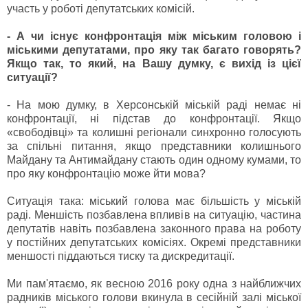
участь у роботі депутатських комісій.
- А чи існує конфронтація між міським головою і
міськими депутатами, про яку так багато говорять?
Якщо так, то який, на Вашу думку, є вихід із цієї
ситуації?
- На мою думку, в Херсонській міській раді немає ні
конфронтації, ні підстав до конфронтації. Якщо
«свободівці» та колишні регіонали синхронно голосують
за спільні питання, якщо представники колишнього
Майдану та Антимайдану стають один одному кумами, то
про яку конфронтацію може йти мова?
Ситуація така: міський голова має більшість у міській
раді. Меншість позбавлена впливів на ситуацію, частина
депутатів навіть позбавлена законного права на роботу
у постійних депутатських комісіях. Окремі представники
меншості піддаються тиску та дискредитації.
Ми пам'ятаємо, як весною 2016 року одна з найближчих
радників міського голови вкинула в сесійній залі міської