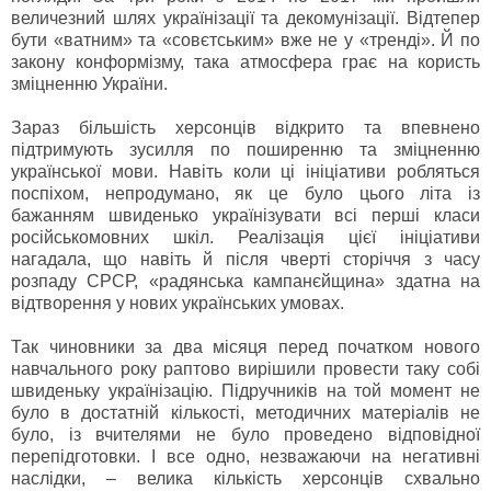
величезний шлях українізації та декомунізації. Відтепер
бути «ватним» та «совєтським» вже не у «тренді». Й по
закону конформізму, така атмосфера грає на користь
зміцненню України.
Зараз більшість херсонців відкрито та впевнено
підтримують зусилля по поширенню та зміцненню
української мови. Навіть коли ці ініціативи робляться
поспіхом, непродумано, як це було цього літа із
бажанням швиденько українізувати всі перші класи
російськомовних шкіл. Реалізація цієї ініціативи
нагадала, що навіть й після чверті сторіччя з часу
розпаду СРСР, «радянська кампанєйщина» здатна на
відтворення у нових українських умовах.
Так чиновники за два місяця перед початком нового
навчального року раптово вирішили провести таку собі
швиденьку українізацію. Підручників на той момент не
було в достатній кількості, методичних матеріалів не
було, із вчителями не було проведено відповідної
перепідготовки. І все одно, незважаючи на негативні
наслідки, – велика кількість херсонців схвально