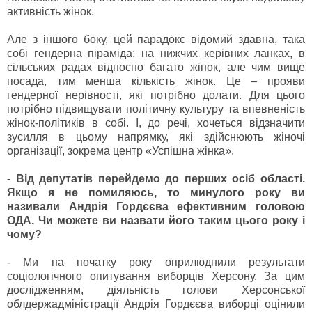
активність жінок.
Але з іншого боку, цей парадокс відомий здавна, така
собі гендерна піраміда: на нижчих керівних ланках, в
сільських радах відносно багато жінок, але чим вище
посада, тим менша кількість жінок. Це – прояви
гендерної нерівності, які потрібно долати. Для цього
потрібно підвищувати політичну культуру та впевненість
жінок-політиків в собі. І, до речі, хочеться відзначити
зусилля в цьому напрямку, які здійснюють жіночі
організації, зокрема центр «Успішна жінка».
- Від депутатів перейдемо до перших осіб області.
Якщо я не помиляюсь, то минулого року ви
називали Андрія Гордєєва ефективним головою
ОДА. Чи можете ви назвати його таким цього року і
чому?
- Ми на початку року оприлюднили результати
соціологічного опитування виборців Херсону. За цим
дослідженням, діяльність голови Херсонської
облдержадміністрації Андрія Гордєєва виборці оцінили