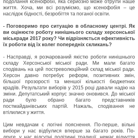
подолання ксенофобії, яка серйозно може отруїти наше
життя. Хоча, ми всі розуміємо, що ксенофобія – це
наслідок бідності, безробіття та поганої освіти.
- Поговоримо про ситуацію в обласному центрі. Як
ви оцінюєте роботу нинішнього складу херсонської
міськради 2017 року? Чи відрізняється ефективність
їх роботи від їх колег попередніх скликань?
- Насправді, я розчарований якістю роботи нинішнього
складу Херсонської міської ради. Ми мали багато
сподівань на цей постреволюційний склад міської ради.
Херсон давно потребує реформ, позитивних змін,
більшої прозорості та меншої кількості бюджетних
крадіїв. Результати виборів у 2015 році давали надію на
зміни. Депутатський корпус значно оновився. До міської
ради було обрано багато представників
постмайданівських партій. Нажаль, сподівання не
втілилися у життя.
Цим невдачам є логічні пояснення. По-перше, вільні
вибори у нас відбулися вперше за багато років. По-
друге, у нас відсутні політичні традиції, немає відчуття