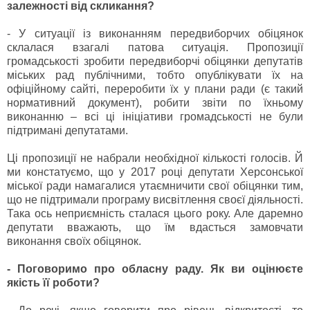
залежності від скликання?
- У ситуації із виконанням передвиборчих обіцянок
склалася взагалі патова ситуація. Пропозиції
громадськості зробити передвиборчі обіцянки депутатів
міських рад публічними, тобто опублікувати їх на
офіційному сайті, переробити їх у плани ради (є такий
нормативний документ), робити звіти по їхньому
виконанню – всі ці ініціативи громадськості не були
підтримані депутатами.
Ці пропозиції не набрали необхідної кількості голосів. Й
ми констатуємо, що у 2017 році депутати Херсонської
міської ради намагалися утаємничити свої обіцянки тим,
що не підтримали програму висвітлення своєї діяльності.
Така ось неприємність сталася цього року. Але даремно
депутати вважають, що їм вдасться замовчати
виконання своїх обіцянок.
- Поговоримо про обласну раду. Як ви оцінюєте
якість її роботи?