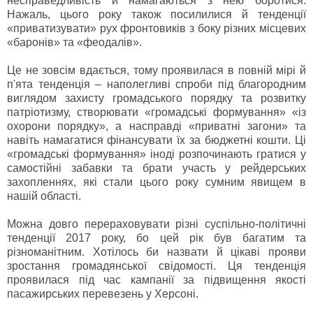
несправедливість й намагаються з нею боротися.
Нажаль, цього року також посилилися й тенденції
«приватизувати» рух фронтовиків з боку різних місцевих
«баронів» та «феодалів».
Це не зовсім вдається, тому проявилася в повній мірі й
п'ята тенденція – наполегливі спроби під благородним
виглядом захисту громадського порядку та розвитку
патріотизму, створювати «громадські формування» «із
охорони порядку», а насправді «приватні загони» та
навіть намагатися фінансувати їх за бюджетні кошти. Ці
«громадські формування» іноді розпочинають гратися у
самостійні забавки та брати участь у рейдерських
захопленнях, які стали цього року сумним явищем в
нашій області.
Можна довго перераховувати різні суспільно-політичні
тенденції 2017 року, бо цей рік був багатим та
різноманітним. Хотілось би назвати й цікаві прояви
зростання громадянської свідомості. Ця тенденція
проявилася під час кампанії за підвищення якості
пасажирських перевезень у Херсоні.