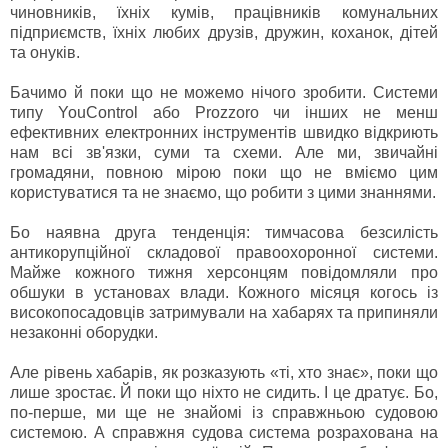
чиновників, їхніх кумів, працівників комунальних
підприємств, їхніх любих друзів, дружин, коханок, дітей
та онуків.
Бачимо й поки що не можемо нічого зробити. Системи
типу YouControl або Prozzoro чи інших не менш
ефективних електронних інструментів швидко відкриють
нам всі зв'язки, суми та схеми. Але ми, звичайні
громадяни, повною мірою поки що не вміємо цим
користуватися та не знаємо, що робити з цими знаннями.
Бо наявна друга тенденція: тимчасова безсилість
антикорупційної складової правоохоронної системи.
Майже кожного тижня херсонцям повідомляли про
обшуки в установах влади. Кожного місяця когось із
високопосадовців затримували на хабарях та припиняли
незаконні оборудки.
Але рівень хабарів, як розказують «ті, хто знає», поки що
лише зростає. Й поки що ніхто не сидить. І це дратує. Бо,
по-перше, ми ще не знайомі із справжньою судовою
системою. А справжня судова система розрахована на