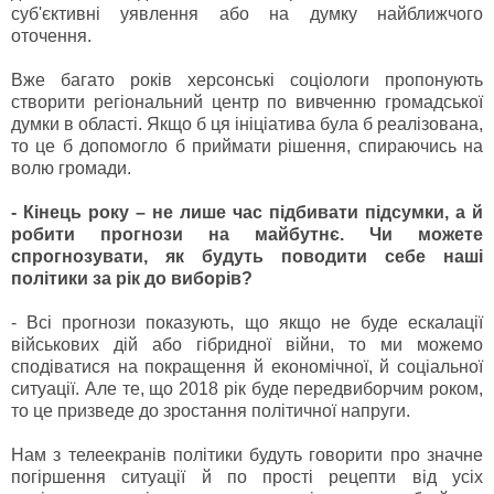
суб'єктивні уявлення або на думку найближчого
оточення.
Вже багато років херсонські соціологи пропонують
створити регіональний центр по вивченню громадської
думки в області. Якщо б ця ініціатива була б реалізована,
то це б допомогло б приймати рішення, спираючись на
волю громади.
- Кінець року – не лише час підбивати підсумки, а й
робити прогнози на майбутнє. Чи можете
спрогнозувати, як будуть поводити себе наші
політики за рік до виборів?
- Всі прогнози показують, що якщо не буде ескалації
військових дій або гібридної війни, то ми можемо
сподіватися на покращення й економічної, й соціальної
ситуації. Але те, що 2018 рік буде передвиборчим роком,
то це призведе до зростання політичної напруги.
Нам з телеекранів політики будуть говорити про значне
погіршення ситуації й по прості рецепти від усіх