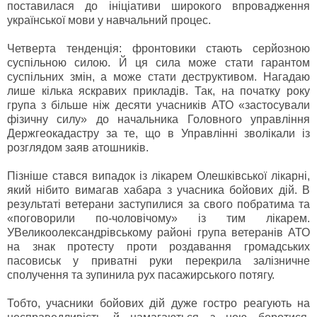
поставилася до ініціативи широкого впровадження
української мови у навчальний процес.
Четверта тенденція: фронтовики стають серйозною
суспільною силою. Й ця сила може стати гарантом
суспільних змін, а може стати деструктивом. Нагадаю
лише кілька яскравих прикладів. Так, на початку року
група з більше ніж десяти учасників АТО «застосували
фізичну силу» до начальника Головного управління
Держгеокадастру за те, що в Управлінні зволікали із
розглядом заяв атошників.
Пізніше стався випадок із лікарем Олешківської лікарні,
який нібито вимагав хабара з учасника бойових дій. В
результаті ветерани заступилися за свого побратима та
«поговорили по-чоловічому» із тим лікарем.
УВеликоолександрівському районі група ветеранів АТО
на знак протесту проти роздавання громадських
пасовиськ у приватні руки перекрила залізничне
сполучення та зупинила рух пасажирського потягу.
Тобто, учасники бойових дій дуже гостро реагують на