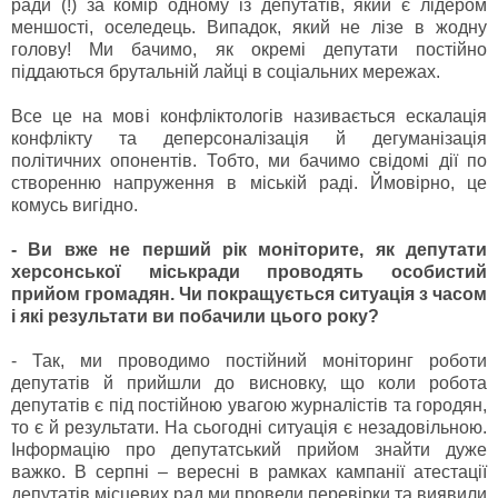
ради (!) за комір одному із депутатів, який є лідером
меншості, оселедець. Випадок, який не лізе в жодну
голову! Ми бачимо, як окремі депутати постійно
піддаються брутальній лайці в соціальних мережах.
Все це на мові конфліктологів називається ескалація
конфлікту та деперсоналізація й дегуманізація
політичних опонентів. Тобто, ми бачимо свідомі дії по
створенню напруження в міській раді. Ймовірно, це
комусь вигідно.
- Ви вже не перший рік моніторите, як депутати
херсонської міськради проводять особистий
прийом громадян. Чи покращується ситуація з часом
і які результати ви побачили цього року?
- Так, ми проводимо постійний моніторинг роботи
депутатів й прийшли до висновку, що коли робота
депутатів є під постійною увагою журналістів та городян,
то є й результати. На сьогодні ситуація є незадовільною.
Інформацію про депутатський прийом знайти дуже
важко. В серпні – вересні в рамках кампанії атестації
депутатів місцевих рад ми провели перевірки та виявили