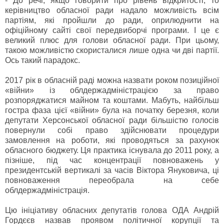
- До речі, якщо говорити про рівень відкритості, то
керівництво обласної ради надало можливість всім
партіям, які пройшли до ради, оприлюднити на
офіційному сайті свої передвиборчі програми. І це є
великий плюс для голови обласної ради. При цьому,
такою можливістю скористалися лише одна чи дві партії.
Ось такий парадокс.
2017 рік в обласній раді можна назвати роком позиційної
«війни» із облдержадміністрацією за право
розпоряджатися майном та коштами. Мабуть, найбільш
гостра фаза цієї «війни» була на початку березня, коли
депутати Херсонської обласної ради більшістю голосів
повернули собі право здійснювати процедури
замовлення на роботи, які проводяться за рахунок
обласного бюджету. Ця практика існувала до 2011 року, а
пізніше, під час концентрації повноважень у
президентській вертикалі за часів Віктора Януковича, ці
повноваження переобрала на себе
облдержадміністрація.
Цю ініціативу обласних депутатів голова ОДА Андрій
Гордєєв назвав проявом політичної корупції та