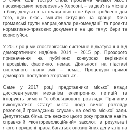
З січня, коли гостро стала проблема низької якості
пасажирських перевезень у Херсоні, – за дев'ять місяців
з боку депутатів та влади нічого не було зроблено для
того, щоб якось змінити ситуацію на краще. Хоча
громадські групи напрацювали рекомендації та проекти
нормативно-правових документів на цю тему: бери та
користуйся.
У 2017 році ми спостерігаємо системне відкатування від
демократичних надбань 2014 – 2015 рр. Прозорого
призначення на публічних конкурсах керівників
підрозділів, фактично, немає. Діяльності на підставі
системного плану змін – немає. Процедури прямої
демократії поступово згортаються.
Саме у 2017 році представники міської влади
дискредитували механізм електронних петицій та
ігнорують вимоги їх обов'язкового розгляду. Припинив
виконуватися Статут міста щодо вимог розгляду
резолюцій громадських слухань на сесіях міської ради.
Депутатська більшість весною цього року провела навіть
справжній «контрреволюційний» заколот, в результаті
якого порушені права багатьох опозиційних депутатів на