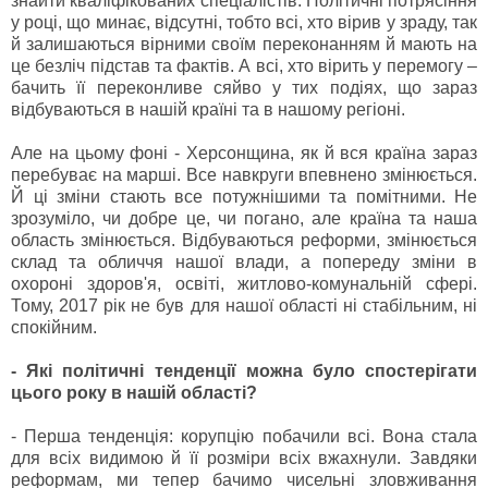
знайти кваліфікованих спеціалістів. Політичні потрясіння
у році, що минає, відсутні, тобто всі, хто вірив у зраду, так
й залишаються вірними своїм переконанням й мають на
це безліч підстав та фактів. А всі, хто вірить у перемогу –
бачить її переконливе сяйво у тих подіях, що зараз
відбуваються в нашій країні та в нашому регіоні.
Але на цьому фоні - Херсонщина, як й вся країна зараз
перебуває на марші. Все навкруги впевнено змінюється.
Й ці зміни стають все потужнішими та помітними. Не
зрозуміло, чи добре це, чи погано, але країна та наша
область змінюється. Відбуваються реформи, змінюється
склад та обличчя нашої влади, а попереду зміни в
охороні здоров'я, освіті, житлово-комунальній сфері.
Тому, 2017 рік не був для нашої області ні стабільним, ні
спокійним.
- Які політичні тенденції можна було спостерігати
цього року в нашій області?
- Перша тенденція: корупцію побачили всі. Вона стала
для всіх видимою й її розміри всіх вжахнули. Завдяки
реформам, ми тепер бачимо чисельні зловживання