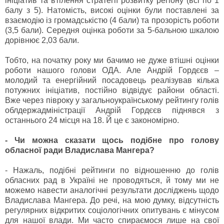
ініціатив та втілення стратегії розвитку регіону (всі по 1
балу з 5). Натомість, високі оцінки були поставлені за
взаємодію із громадськістю (4 бали) та прозорість роботи
(3,5 бали). Середня оцінка роботи за 5-бальною шкалою
дорівнює 2,03 бали.
Тобто, на початку року ми бачимо не дуже втішні оцінки
роботи нашого голови ОДА. Але Андрій Гордєєв –
молодий та енергійний посадовець реалізував кілька
потужних ініціатив, постійно відвідує райони області.
Вже через півроку у загальноукраїнському рейтингу голів
облдержадміністрації Андрій Гордєєв піднявся з
останнього 24 місця на 18. Й це є закономірно.
- Чи можна сказати щось подібне про голову
обласної ради Владислава Мангера?
- Нажаль, подібні рейтинги по відношенню до голів
обласних рад в Україні не проводяться, й тому ми не
можемо навести аналогічні результати досліджень щодо
Владислава Мангера. До речі, на мою думку, відсутність
регулярних відкритих соціологічних опитувань є мінусом
для нашої влади. Ми часто спираємося лише на свої