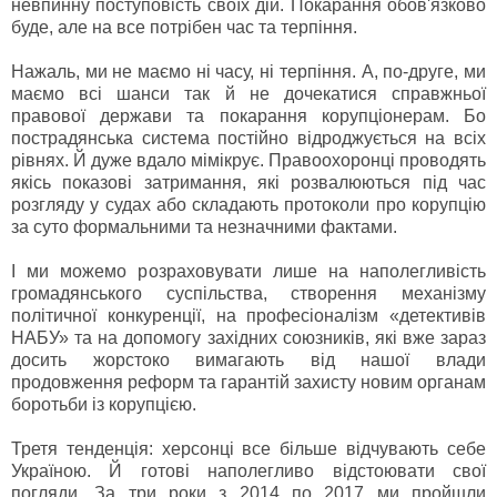
невпинну поступовість своїх дій. Покарання обов'язково
буде, але на все потрібен час та терпіння.
Нажаль, ми не маємо ні часу, ні терпіння. А, по-друге, ми
маємо всі шанси так й не дочекатися справжньої
правової держави та покарання корупціонерам. Бо
пострадянська система постійно відроджується на всіх
рівнях. Й дуже вдало мімікрує. Правоохоронці проводять
якісь показові затримання, які розвалюються під час
розгляду у судах або складають протоколи про корупцію
за суто формальними та незначними фактами.
І ми можемо розраховувати лише на наполегливість
громадянського суспільства, створення механізму
політичної конкуренції, на професіоналізм «детективів
НАБУ» та на допомогу західних союзників, які вже зараз
досить жорстоко вимагають від нашої влади
продовження реформ та гарантій захисту новим органам
боротьби із корупцією.
Третя тенденція: херсонці все більше відчувають себе
Україною. Й готові наполегливо відстоювати свої
погляди. За три роки з 2014 по 2017 ми пройшли