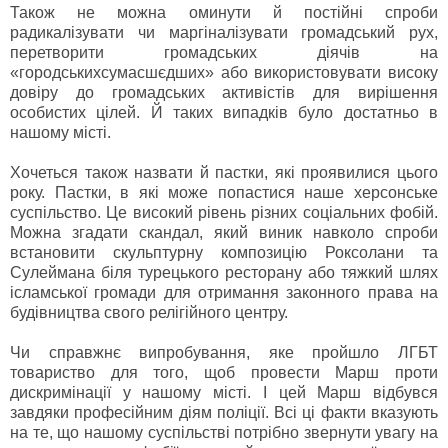
Також не можна оминути й постійні спроби
радикалізувати чи маргіналізувати громадський рух,
перетворити громадських діячів на
«городськихсумасшєдших» або використовувати високу
довіру до громадських активістів для вирішення
особистих цілей. Й таких випадків було достатньо в
нашому місті.
Хочеться також назвати й пастки, які проявилися цього
року. Пастки, в які може попастися наше херсонське
суспільство. Це високий рівень різних соціальних фобій.
Можна згадати скандал, який виник навколо спроби
встановити скульптурну композицію Роксолани та
Сулеймана біля турецького ресторану або тяжкий шлях
ісламської громади для отримання законного права на
будівництва свого релігійного центру.
Чи справжнє випробування, яке пройшло ЛГБТ
товариство для того, щоб провести Марш проти
дискримінації у нашому місті. І цей Марш відбувся
завдяки професійним діям поліції. Всі ці факти вказують
на те, що нашому суспільстві потрібно звернути увагу на