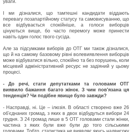
уваги.
І ми дізналися, що тамтешні кандидати віддають
перевагу позапартійному статусу та самовисуванню, що
все відбувається спокійніше, а голоси виборців
цінуються вище, бо часто перемогу може принести
навіть один голос твого сусіда.
Але за підсумками виборів до ОТГ ми також дізналися,
що й на самому базовому рівні волевиявлення виборців
може відбуватися вільно, спокійно та без порушень, коли
місцевий адміністративний ресурс не задіяний у цьому
процесі.
- До речі, стати депутатками та головами ОТГ
виявило бажання багато жінок. З чим пов'язана ця
тенденція? Чи подібне явище було завжди?
- Насправді, ні. Це – ілюзія. В області створено вже 26
об'єднаних громад, з яких в двох відбудуться вибори 24
грудня. З 24 громад лише в 5 ОТГ головами стали жінки,
частина з яких були вже були до того сільськими
головами. Тобто, статистика не виявляє якусь надвисоку