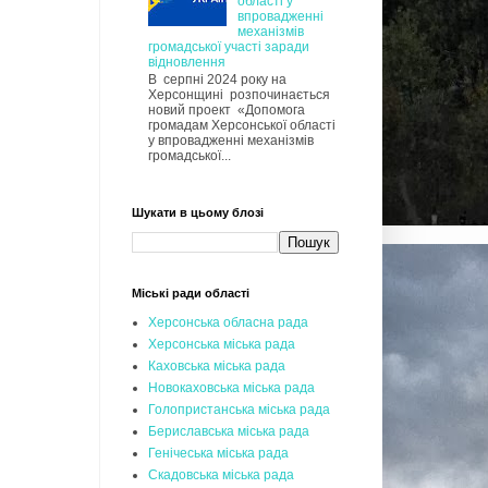
області у
впровадженні
механізмів
громадської участі заради
відновлення
В серпні 2024 року на
Херсонщині розпочинається
новий проект «Допомога
громадам Херсонської області
у впровадженні механізмів
громадської...
Шукати в цьому блозі
Міські ради області
Херсонська обласна рада
Херсонська міська рада
Каховська міська рада
Новокаховська міська рада
Голопристанська міська рада
Бериславська міська рада
Генічеська міська рада
Скадовська міська рада