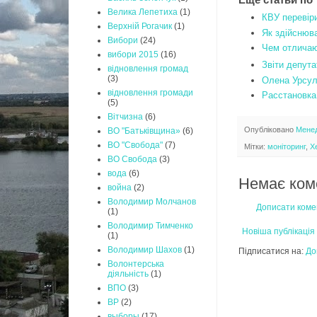
Велика Лепетиха
(1)
КВУ перевір
Верхній Рогачик
(1)
Як здійснюв
Вибори
(24)
Чем отличаю
вибори 2015
(16)
Звіти депута
відновлення громад
(3)
Олена Урсуле
відновлення громади
Расстановка
(5)
Вітчизна
(6)
Опубліковано
Мене
ВО "Батьківщина»
(6)
ВО "Свобода"
(7)
Мітки:
моніторинг
,
Х
ВО Свобода
(3)
вода
(6)
Немає ком
война
(2)
Володимир Молчанов
Дописати коме
(1)
Володимир Тимченко
Новіша публікація
(1)
Володимир Шахов
(1)
Підписатися на:
До
Волонтерська
діяльність
(1)
ВПО
(3)
ВР
(2)
выборы
(17)