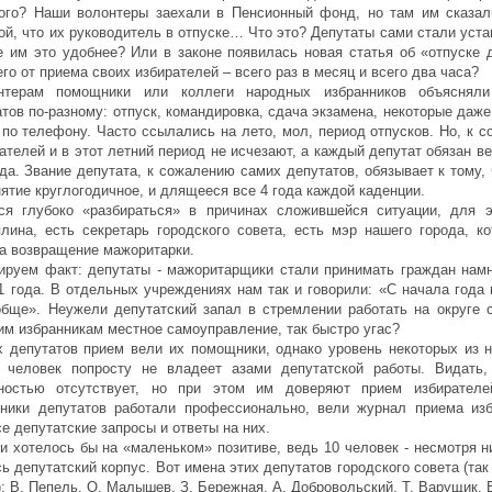
ого? Наши волонтеры заехали в Пенсионный фонд, но там им сказал
ой, что их руководитель в отпуске… Что это? Депутаты сами стали уст
е им это удобнее? Или в законе появилась новая статья об «отпуске 
о от приема своих избирателей – всего раз в месяц и всего два часа?
нтерам помощники или коллеги народных избранников объясняли
атов по-разному: отпуск, командировка, сдача экзамена, некоторые даж
 по телефону. Часто ссылались на лето, мол, период отпусков. Но, к 
ателей и в этот летний период не исчезают, а каждый депутат обязан в
да. Звание депутата, к сожалению самих депутатов, обязывает к тому,
нятие круглогодичное, и длящееся все 4 года каждой каденции.
я глубоко «разбираться» в причинах сложившейся ситуации, для э
лина, есть секретарь городского совета, есть мэр нашего города, ко
за возвращение мажоритарки.
ируем факт: депутаты - мажоритарщики стали принимать граждан намн
1 года. В отдельных учреждениях нам так и говорили: «С начала года
обще». Неужели депутатский запал в стремлении работать на округе 
м избранникам местное самоуправление, так быстро угас?
 депутатов прием вели их помощники, однако уровень некоторых из н
а человек попросту не владеет азами депутатской работы. Видать,
ностью отсутствует, но при этом им доверяют прием избирателе
ники депутатов работали профессионально, вели журнал приема изб
е депутатские запросы и ответы на них.
и хотелось бы на «маленьком» позитиве, ведь 10 человек - несмотря ни
ь депутатский корпус. Вот имена этих депутатов городского совета (так
): В. Пепель, О. Малышев, З. Бережная, А. Добровольский, Т. Варущик, 