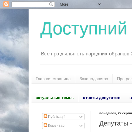
Доступний 
Все про діяльність народних обранців
Главная страница
Законодавство
Про ре
актуальные темы:
отчеты депутатов
в
понеділок, 22 серпня
Публікації
Депутаты 
Коментарі