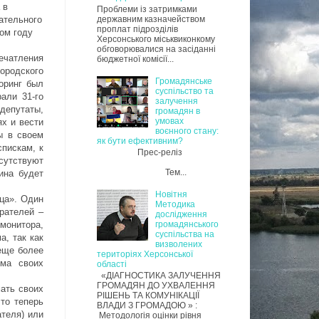
 в
Проблеми із затримками
ательного
державним казначейством
проплат підрозділів
ом году
Херсонського міськвиконкому
обговорювалися на засіданні
ечатления
бюджетної комісії...
ородского
Громадянське
оринг был
суспільство та
али 31-го
залучення
депутаты,
громадян в
умовах
х и вести
воєнного стану:
ы в своем
як бути ефективним?
спискам, к
Прес-реліз
сутствуют
Тем...
ина будет
Новітня
ица». Один
Методика
рателей –
дослідження
монитора,
громадянського
суспільства на
а, так как
визволених
 еще более
територіях Херсонської
ема своих
області
«ДІАГНОСТИКА ЗАЛУЧЕННЯ
ГРОМАДЯН ДО УХВАЛЕННЯ
ать своих
РІШЕНЬ ТА КОМУНІКАЦІЇ
то теперь
ВЛАДИ З ГРОМАДОЮ » :
ателя) или
Методологія оцінки рівня