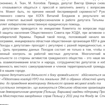
ононенко, А. Ткач, М. Колобов. Правда, депутат Виктор Шевчук снова
з отказывается общаться с прессой и заполнять анкету с вопросам
оте. Может быть, по причине некоей беспримерной скромности? Рук
твенного совета при ХОГА Виталий Богданов в результате мон
иема отметил высокий профессионализм в работе депутата Татьяны
вляет избирателям качественную юридическую помощь.
 депутатам» проводится по инициативе Комитета по вопросам подо
ой защиты населения Общественного Совета при ХОДА, при активном с
збирателей Украины. Первый такой поход, положивший начало мн
рограмме, инициировала областная общественная организация КВУ в де
«Походы к депутатам» проходят с регулярно с разной периодичностью, 
д. Цель программы данных Походов состоит не только в том, чтобы о
венный контроль за работой местных депутатов. Многолетний м
ельности со стороны активистов гражданского общества – это наше мн
ь взаимопонимание власти и народа, сотрудничество депутатов и изб
венность местного самоуправления и членов территориальной громады
й в нашем городе.
торинг депутатської діяльності з боку громадськості здійснюється з
 «Підготовка коаліцій НУО та локальних ЗМІ із обраних областей цент
їни до проведення моніторингу діяльності органів місцевої влади та
успільних інтересів», що виконується Одеською обласною організаціє
ким демократичним центром (Польща, Варшава) завдяки підтримці Пр
а Міністерства закордонних справ Польщі у 2011 році та Фонду ім. С
теме: