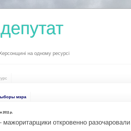
депутат
 Херсонщині на одному ресурсі
сурс
ыборы мэра
 2011 р.
– мажоритарщики откровенно разочаровали