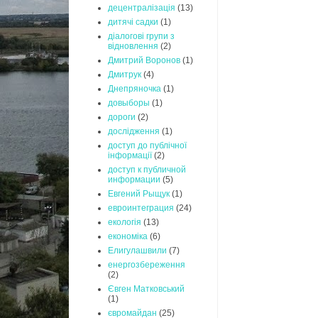
децентралізація
(13)
дитячі садки
(1)
діалогові групи з
відновлення
(2)
Дмитрий Воронов
(1)
Дмитрук
(4)
Днепряночка
(1)
довыборы
(1)
дороги
(2)
дослідження
(1)
доступ до публічної
інформації
(2)
доступ к публичной
информации
(5)
Евгений Рыщук
(1)
евроинтеграция
(24)
екологія
(13)
економіка
(6)
Елигулашвили
(7)
енергозбереження
(2)
Євген Матковський
(1)
євромайдан
(25)