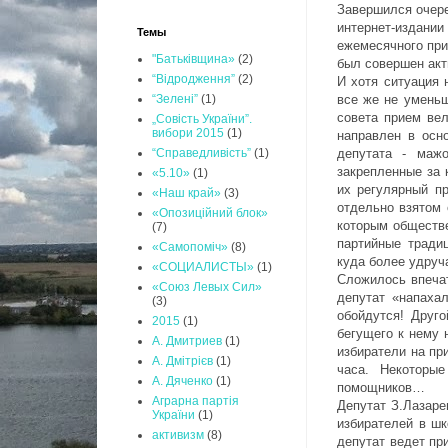
Завершился очере
интернет-издании
Темы
ежемесячного при
"Батьківщина»
(2)
был совершен акт
“Відродження”
(2)
И хотя ситуация
все же не уменьш
“Зелені”
(1)
совета прием вел
„Совість України”.
вибори 2015
(1)
направлен в осн
депутата - мажо
“Справедливість”
(1)
закрепленные за 
«5.10»
(1)
их регулярный п
«Наш край»
(3)
отдельно взятом 
«Опозиційний блок»
которым обществ
(7)
партийные тради
«Самопоміч»
(8)
куда более удруч
«СОЦИАЛИСТЫ»
(1)
Сложилось впечат
«Союз Левых Сил»
депутат «напаха
(3)
обойдутся! Друго
2015
(1)
бегущего к нему 
А. Дмитриев
(1)
избиратели на пр
А. Дмітрієв
(1)
часа. Некоторы
А. Дяченко
(1)
помощников…
Аграрна партія
Депутат З.Лазаре
України
(1)
избирателей в шк
активизм
(8)
депутат ведет пр