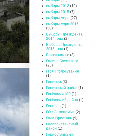
выборы 2012
(19)
выборы 2015
(7)
выборы мера
(27)
выборы мэра 2015
(50)
Выборы Президента
2014 года
(2)
Выборы Президента
2015 года
(1)
Высокополье
(3)
Галина Бахматова
(25)
гарячі голосування
(1)
Геническ
(3)
Генический район
(1)
Генічеська МР
(1)
Генічеський район
(1)
Генплан
(1)
ГО «Самопоміч»
(2)
Гола Пристань
(9)
Голопристанський
район
(1)
Горностаївський