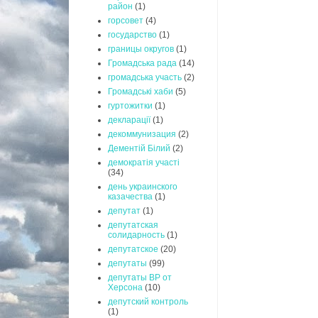
район
(1)
горсовет
(4)
государство
(1)
границы округов
(1)
Громадська рада
(14)
громадська участь
(2)
Громадські хаби
(5)
гуртожитки
(1)
декларації
(1)
декоммунизация
(2)
Дементій Білий
(2)
демократія участі
(34)
день украинского
казачества
(1)
депутат
(1)
депутатская
солидарность
(1)
депутатское
(20)
депутаты
(99)
депутаты ВР от
Херсона
(10)
депутский контроль
(1)