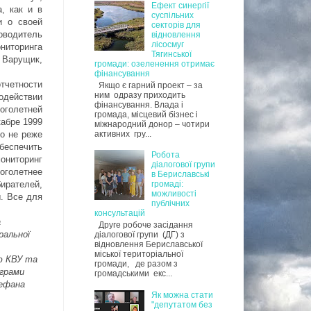
Ефект синергії
, как и в
суспільних
и о своей
секторів для
оводитель
відновлення
лісосмуг
иторинга
Тягинської
 Варущик,
громади: озеленення отримає
фінансування
тчетности
Якщо є гарний проект – за
ним одразу приходить
одействии
фінансування. Влада і
оголетней
громада, місцевий бізнес і
кабре 1999
міжнародний донор – чотири
активних гру...
но не реже
беспечить
Робота
ониторинг
діалогової групи
оголетнее
в Бериславські
ирателей,
громаді:
можливості
. Все для
публічних
консультацій
а
Друге робоче засідання
ральної
діалогової групи (ДГ) з
відновлення Бериславської
міської територіальної
ю КВУ та
громади, де разом з
ограми
громадськими екс...
тефана
Як можна стати
"депутатом без