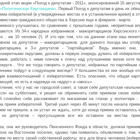
дной этап акции «Поход к депутатам - 2011», анонсированной 16 августа
«Политическая Херсонщина»
. Первый Поход к депутатам в день их обяз
ема избирателей (в утвержденных местах и в установленное время) в эт
ивистами гражданского общества в Херсоне еще в феврале - марте.
 немного улучшилась по сравнению с прошлыми годами, неприятные вп
аются. Из 34-х народных избранников - мажоритарщиков Херсонского г
и… аж 10 человек (!). И это при том, что на данном этапе наш монит
овном на депутатов – мажоритарщиков: для данного похода мы отобр
ритарщика, и 3-х депутатов - "партийщиков". Ведь именно они, 
конкретными округами, должны в первую очередь думать об избирателя
рием, работать с ними плечом к плечу над улучшением жизни хотя б
округе... Что же тогда говорить о депутатах, избранных по партийным 
енники пойдут в следующем месяце? У большинства из них вообще от
ции взаимоотношений с избирателями. Есть опасения, что общая карт
ающей, но есть и надежда на «вдруг» и «авось»…
ление, что у нас не городской совет, а такая себе депутатская «вольн
лся» на субботнике, и решил не обременять себя приемом своих изби
й спокойно себе расхаживает по магазинам на глазах у волонтера - 
на прием избирателей. Третий ушел через 45 минут после начала прием
ием не пришли, а он устал их ждать, хотя до конца приема оставалось
е из депутатов – прогульщиков все же оставили на местах при
ва, она же руководитель Пенсионного Фонда в области, должна приним
оле на Восточном поселке, однако там появилось объявление о том, ч
ием по месту своей собственной работы: все для блага человека (избир