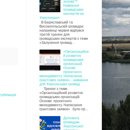
значка"?
Навчання
громадських
експертів на
Херсонщині
В Бериславській та
Високопільсьскій громадах
наприкінці червня відбувся
третій тренінг для
громадських експертів з теми
«Залучення громад...
«Організаційни
й розвиток
громадських
організацій.
Основи
проєктного
менеджменту. Написання
грантових заявок» - навчання
для Херсонських громад
Тренінг з теми
«Організаційний розвиток
публікація
громадських організацій.
Основи проєктного
менеджменту. Написання
грантових заявок» було пр...
Допомога
громадам
Херсонської