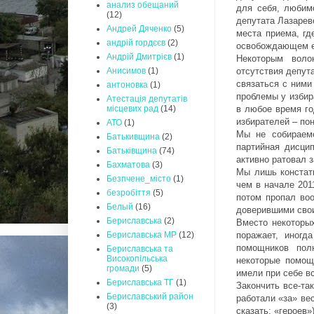
анализ обещаний
для себя, любим
(12)
депутата Лазарев
Андрей Дяченко
(5)
места приема, гд
андрій гордєєв
(2)
освобождающем ег
Андрій Дмитрієв
(1)
Некоторым воло
отсутствия депут
Анисимов
(1)
связаться с ними
антоновка
(1)
проблемы у избир
Атестація депутатів
в любое время го
місцевих рад
(14)
избирателей – по
АТО
(1)
Мы не собираемс
Батькивщина
(2)
партийная дисцип
Батьківщина
(74)
активно ратовал 
Бахматова
(3)
Мы лишь констат
Безпчене_місто
(1)
чем в начале 201
безробіття
(5)
потом пропал во
Белый
(16)
доверившими свои
Бериславська
(2)
Вместо некоторых
поражает, иногд
Бериславська МР
(12)
помощников пол
Бериславська та
Високопільська
некоторые помощ
громади
(5)
имели при себе вс
Бериславська ТГ
(1)
Закончить все-так
Бериславський район
работали «за» вес
(3)
сказать: «героев»