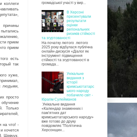
громадської участі у вир...
и коллеги
анавливать
В Херсоні
депутата»,
презентували
результати
оцінки
 причины
регіональних
е пытались
ризиків стійкості
сожалению,
та згуртованості
ести прием
На початку лютого лютого
2025 року відбулася публічна
 что прием
онлайн-дискусія «Діалог як
інструмент підвищення
того есть
стійкості та згуртованості в
торый так
громада...
Унікальне
ого хуже,
видання з
 принимал,
історії
с людьми,
кримськотатарс
ького народу
побачило світ -
их просто
Ібрагім Сулейманов
 обучение
Унікальне видання
й. Только
«Календар знаменних і
пам’ятних дат
ирателей,
кримськотатарського народу»
вже готово до друку
 на что! -
повідомляє "Політична
 и хочется
Херсонщин...
В. Шевчук,