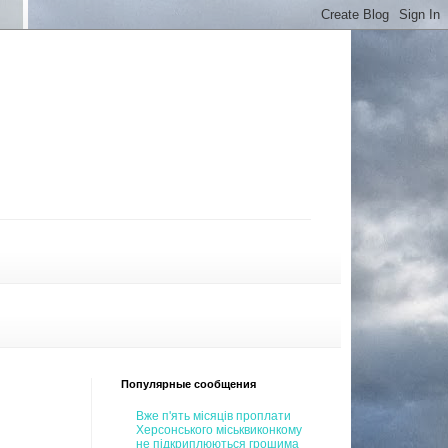
Популярные сообщения
Вже п'ять місяців проплати
Херсонського міськвиконкому
не підкриплюються грошима