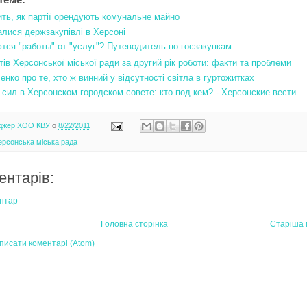
ить, як партії орендують комунальне майно
алися держзакупівлі в Херсоні
тся "работы" от "услуг"? Путеводитель по госзакупкам
тів Херсонської міської ради за другий рік роботи: факти та проблеми
нко про те, хто ж винний у відсутності світла в гуртожитках
 сил в Херсонском городском совете: кто под кем? - Херсонские вести
джер ХОО КВУ
о
8/22/2011
ерсонська міська рада
ентарів:
нтар
Головна сторінка
Старіша 
писати коментарі (Atom)