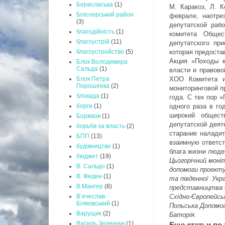
Берисласька
(1)
М. Каракоз, Л. К
Білозерський район
феврале, наотре
(3)
депутатской раб
благодійність
(1)
комитета Общес
благоустрій
(11)
депутатского пр
которая предоста
благоустройство
(5)
Акция «Походы к
Блок Володимира
Сальда
(1)
власти и правов
ХОО Комитета и
Блок Петра
Порошенка
(2)
мониторинговой п
блокада
(1)
года. С тех пор 
одного раза в го
борги
(1)
широкий общест
Боржков
(1)
депутатской деят
борьбв за власть
(2)
старание наладит
БПП
(13)
взаимную ответст
будівництво
(1)
блага жизни люде
бюджет
(19)
Цьогорічний моні
В. Сальдо
(1)
допомоги проекту
В. Федин
(1)
та південної Укра
В.Мангер
(8)
представництва с
Східно-Європейсь
В’ячеслав
Білковський
(1)
Польська Допомог
Варущик
(2)
Баторія.
Василь Зеленчук
(1)
Еще статьи по 