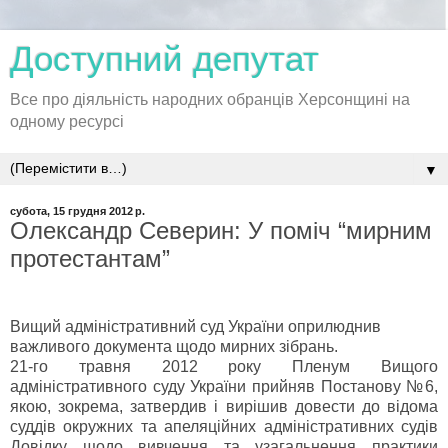
Доступний депутат
Все про діяльність народних обранців Херсонщині на
одному ресурсі
▼
субота, 15 грудня 2012 р.
Олександр Северин: У поміч “мирним
протестантам”
Вищий адміністративний суд України оприлюднив
важливого документа щодо мирних зібрань.
21-го травня 2012 року Пленум Вищого
адміністративного суду України прийняв Постанову №6,
якою, зокрема, затвердив і вирішив довести до відома
суддів окружних та апеляційних адміністративних судів
Довідку щодо вивчення та узагальнення практики