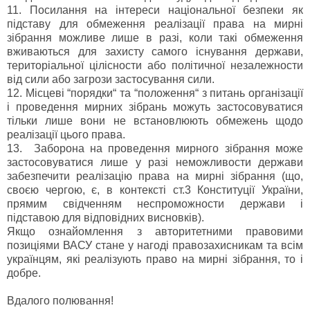
11. Посилання на інтереси національної безпеки як
підставу для обмеження реалізації права на мирні
зібрання можливе лише в разі, коли такі обмеження
вживаються для захисту самого існування держави,
територіальної цілісности або політичної незалежности
від сили або загрози застосування сили.
12. Місцеві “порядки“ та “положення“ з питань організації
і проведення мирних зібрань можуть застосовуватися
тільки лише вони не встановлюють обмежень щодо
реалізації цього права.
13. Заборона на проведення мирного зібрання може
застосовуватися лише у разі неможливости держави
забезпечити реалізацію права на мирні зібрання (що,
своєю чергою, є, в контексті ст.3 Конституції України,
прямим свідченням неспроможности держави і
підставою для відповідних висновків).
Якщо ознайомлення з авторитетними правовими
позиціями ВАСУ стане у нагоді правозахисникам та всім
українцям, які реалізують право на мирні зібрання, то і
добре.
Вдалого полювання!