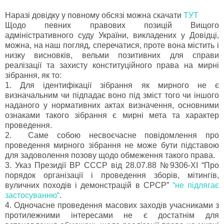
Наразі довідку у повному обсязі можна скачати
ТУТ
Щодо певних правових позицій Вищого
адміністративного суду України, викладених у Довідці,
можна, на наш погляд, сперечатися, проте вона містить і
низку висновків, вельми позитивних для справи
реалізації та захисту конституційного права на мирні
зібрання, як то:
1. Для ідентифікації зібрання як мирного не є
визначальним чи підпадає воно під зміст того чи іншого
наданого у нормативних актах визначення, основними
ознаками такого зібрання є мирні мета та характер
проведення.
2. Саме собою несвоєчасне повідомлення про
проведення мирного зібрання не може бути підставою
для задоволення позову щодо обмеження такого права.
3. Указ Президії ВР СССР від 28.07.88 №9306-XI “Про
порядок організації і проведення зборів, мітингів,
вуличних походів і демонстрацій в СРСР”
“не підлягає
застосуванню“
.
4. Одночасне проведення масових заходів учасниками з
протилежними інтересами не є достатнім для