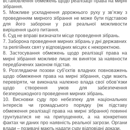
встановлення обмежень щодо реалізації права на мирні
зібрання.
5. Можливе ускладнення дорожнього руху у зв’язку з
проведенням мирного зібрання не може бути підставою
для його заборони у разі реальної можливости
вирішення цього питання.
6. Суд не вправі визначати місце проведення зібрань.
7. Заборона проведення мирних зібрань у дні державних
та релігійних свят у відповідних місцях є некоректною.
8. Застосування обмежень щодо реалізації права на
мирні зібрання можливе лише як виняток за наявности
передбачених законом підстав.
9. Розглядаючи позови суб’єктів владних повноважень
щодо обмеження права на мирні зібрання, суди мають
перевіряти, чи виконала належно влада свої обов’язки
щодо створення умов для забезпечення
безперешкодного проведення мирних зібрань.
10. Висновки суду про небезпеку для національних
інтересів чи громадського порядку (як підставу
обмеження реалізації права на мирні зібрання) повинні
грунтуватися не на припущеннях, а на конкретних
фактах чи даних про наявність реальної загрози. Органи
влади – позивачі мають надати суду відповідні докази.