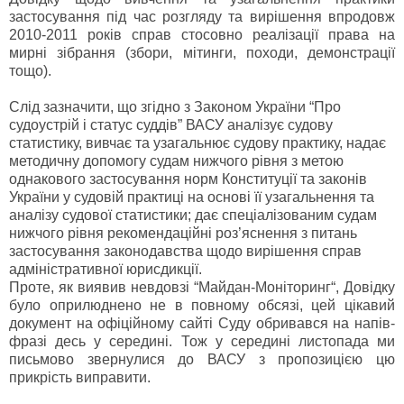
застосування під час розгляду та вирішення впродовж
2010-2011 років справ стосовно реалізації права на
мирні зібрання (збори, мітинги, походи, демонстрації
тощо).
Слід зазначити, що згідно з Законом України “Про
судоустрій і статус суддів” ВАСУ аналізує судову
статистику, вивчає та узагальнює судову практику, надає
методичну допомогу судам нижчого рівня з метою
однакового застосування норм Конституції та законів
України у судовій практиці на основі її узагальнення та
аналізу судової статистики; дає спеціалізованим судам
нижчого рівня рекомендаційні роз’яснення з питань
застосування законодавства щодо вирішення справ
адміністративної юрисдикції.
Проте, як виявив невдовзі “Майдан-Моніторинг“, Довідку
було оприлюднено не в повному обсязі, цей цікавий
документ на офіційному сайті Суду обривався на напів-
фразі десь у середині. Тож у середині листопада ми
письмово звернулися до ВАСУ з пропозицією цю
прикрість виправити.