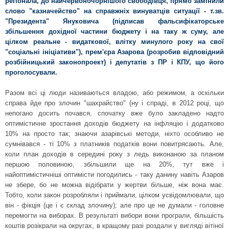
регіонала, до найчервоночорнішого свободівця, прямо замінили
слово "казначейство" на справжніх винуватців ситуації - т.зв.
"Президента" Януковича (підписав фальсифікаторське
збільшення дохідної частини бюджету і на таку ж суму, але
цілком реальне - видаткової, влітку минулого року на свої
"соціальні ініціативи"), прем'єра Азарова (розробив відповідний
розбійницький законопроект) і депутатів з ПР і КПУ, що його
проголосували.
Разом всі ці люди називаються владою, або режимом, а оскільки
справа йде про злочин "шахрайство" (ну і спраді, в 2012 році, що
непогано досить почався, спочатку вже було закладено надто
оптимістичне зростання доходів бюджету на інфляцію і додатково
10% на просто так; знаючи азарівські методи, ніхто особливо не
сумнівався - ті 10% з платників податків вони повитрясають. Але,
коли план доходів в середині року з ледь виконаною за планом
першою половиною, збільшили ще на 20%, тут вже і
найоптимістичніші оптимісти погодились - таку данину навіть Азаров
не збере, бо не можна відібрати у жертви більше, ніж вона має.
Тобто, коли закон розробляли і приймали, цілком усвідомлювали, що
він - фікція (це і є склад злочину); але про це не думали - головне
перемогти на виборах. В результаті вибори вони програли, більшість
коштів розікрали на округах, в кращому разі роздали у вигляді вітіної