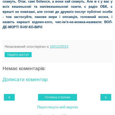
скажуть. Отак. самі боїмося, а вони хай скажуть. Але ж є у вас у
всіх кишенькові та напівкишенькові газети, є радіо ОБК, є
врешті не повязані, але готові до дружніх послуг публічні особи
- тож застосуйте, панове мери і опозиція, головний мозок, і
назвіть нарешті відомо-кого, чиє-ім'я-не-можна-називати: ВОЛ-
ДЕ-МОРТ! Я-НУ-КО-ВИЧ!
Незалежний спостерігач
о
10/12/2013
Надати доступ
Немає коментарів:
Дописати коментар
‹
›
Головна сторінка
Переглянути веб-версію