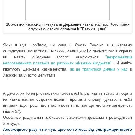
10 жовтня херсонці пікетували Державне казначейство. Фото прес-
служби обласної організації "Батьківщина"
Якби я був Фройдом, чи хоча б Джоан Роулінг, я б напевно
обгрунтував, чому тисячі міських, селищних і сільських голів окремо
чи навіть об'єднано вголос обурюються
"незрозумілим
непроведенням платежів по рахунках місцевих бюджетів"
. Й навіть
пікетують Державні казначейства,
як це трапилося днями у нас
в
Херсоні за участю депутатів
А дехто, як Голопристанський голова А.Нєгра, навіть встигли подати
на казначейство судовий позов і програти справу (цікаво, а якби
виграли, що, гроші, що і так мають піти, про що ніхто не заперечує,
пішли б?).
Особливо радикальні забивають виконкоми дошками і розходяться
хто куди.
Але жодного разу я не чув, щоб хоч хтось, від ультрамаринового