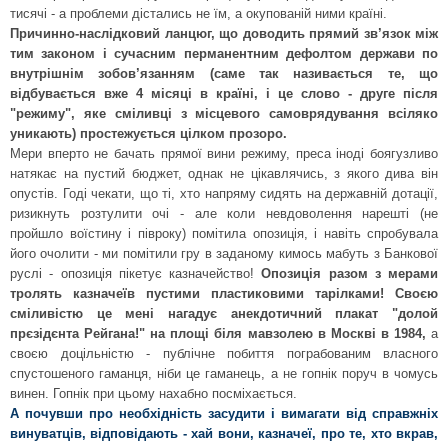
тисячі - а проблеми дістались не їм, а окупованій ними країні.
Причинно-наслідковий ланцюг, що доводить прямий зв’язок між
тим законом і сучасним перманентним дефолтом держави по
внутрішнім зобов’язанням (саме так називається те, що
відбувається вже 4 місяці в країні, і це слово - друге після
"режиму", яке сміливці з місцевого самоврядування всіляко
уникають) простежується цілком прозоро.
Мери вперто не бачать прямої вини режиму, преса іноді боягузливо
натякає на пустий бюджет, однак не цікавлячись, з якого дива він
опустів. Годі чекати, що ті, хто напряму сидять на державній дотації,
ризикнуть розтулити очі - але коли невдоволення нарешті (не
пройшло воїстину і півроку) помітила опозиція, і навіть спробувала
його очолити - ми помітили гру в заданому кимось мабуть з Банкової
руслі - опозиція пікетує казначейство!
Опозиція разом з мерами
тролять казначеїв пустими пластиковими тарілками! Своєю
сміливістю це мені нагадує анекдотичний плакат "долой
прєзідєнта Рейгана!" на площі біля мавзолею в Москві в 1984,
а
своєю доцільністю - публічне побиття пограбованим власного
спустошеного гаманця, ніби це гаманець, а не гопнік поруч в чомусь
винен. Гопнік при цьому нахабно посміхається.
А почувши про необхідність засудити і вимагати від справжніх
винуватців, відповідають - хай вони, казначеї, про те, хто вкрав,