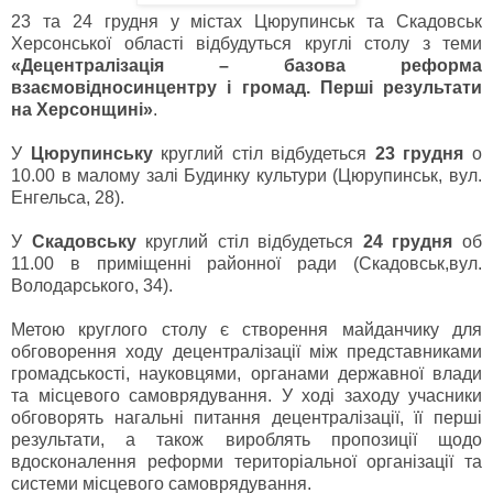
23 та 24 грудня у містах Цюрупинськ та Скадовськ
Херсонської області відбудуться круглі столу з теми
«Децентралізація – базова реформа
взаємовідносинцентру і громад. Перші результати
на Херсонщині»
.
У
Цюрупинську
круглий стіл відбудеться
23 грудня
о
10.00 в малому залі Будинку культури (Цюрупинськ, вул.
Енгельса, 28).
У
Скадовську
круглий стіл відбудеться
24 грудня
об
11.00 в приміщенні районної ради (Скадовськ,вул.
Володарського, 34).
Метою круглого столу є створення майданчику для
обговорення ходу децентралізації між представниками
громадськості, науковцями, органами державної влади
та місцевого самоврядування. У ході заходу учасники
обговорять нагальні питання децентралізації, її перші
результати, а також вироблять пропозиції щодо
вдосконалення реформи територіальної організації та
системи місцевого самоврядування.