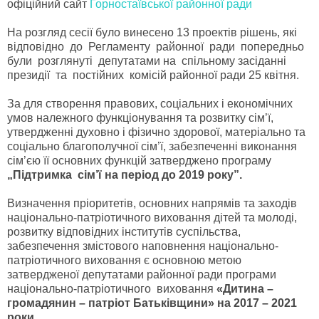
офіційний сайт
Горностаївської районної ради
На розгляд сесії було винесено 13 проектів рішень, які
відповідно до Регламенту районної ради попередньо
були розглянуті депутатами на спільному засіданні
президії та постійних комісій районної ради 25 квітня.
За для створення правових, соціальних і економічних
умов належного функціонування та розвитку сім’ї,
утвердженні духовно і фізично здорової, матеріально та
соціально благополучної сім’ї, забезпеченні виконання
сім’єю її основних функцій затверджено програму
„Підтримка сім’ї на період до 2019 року”.
Визначення пріоритетів, основних напрямів та заходів
національно-патріотичного виховання дітей та молоді,
розвитку відповідних інститутів суспільства,
забезпечення змістового наповнення національно-
патріотичного виховання є основною метою
затвердженої депутатами районної ради програми
національно-патріотичного виховання
«Дитина –
громадянин – патріот Батьківщини» на 2017 – 2021
роки.