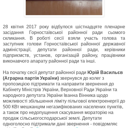
28 квітня 2017 року відбулося шістнадцяте пленарне
засідання Горностаївської районної ради сьомого
скликання. В роботі сесії взяли участь голова та
заступник голови Горностаївської районної державної
адміністрації, депутати районної ради, керівники
підприємств, установ, організацій району, працівники
виконавчого апарату районної ради та інші.
На початку сесії депутат районної ради
Юрій Васильєв
(Аграрна партія України)
звернувся до колег з
пропозицією підтримати та направити звернення до
Кабінету Міністрів України, Верховної Ради України та
народного депутата України Іванна Вінника щодо
можливості збільшення ліміту пільгової електроенергії до
500 КВт мешканцям негазифікованих населених пунктів,
а також про недопущення скасування мораторію на
продаж сільськогосподарської землі. Депутати
одноголосно підтримали дані звернення - повідомляє