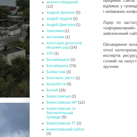
офіційних сайтів
анализ обещаний
відбиває у грома
(12)
і небажаних конфл
Андрей Дяченко
(5)
андрій гордєєв
(2)
Лідер по застос
Андрій Дмитрієв
(1)
«інформативний
Анисимов
(1)
забезпечений сай
антоновка
(1)
Атестація депутатів
Обговорення поча
місцевих рад
(14)
чіткої категориз
АТО
(1)
експертів ресурс
Батькивщина
(2)
схожий на капуст
Батьківщина
(74)
зручним.
Бахматова
(3)
Безпчене_місто
(1)
безробіття
(5)
Белый
(16)
Бериславська
(2)
Бериславська МР
(12)
Бериславська та
Високопільська
громади
(5)
Бериславська ТГ
(1)
Бериславський район
(3)