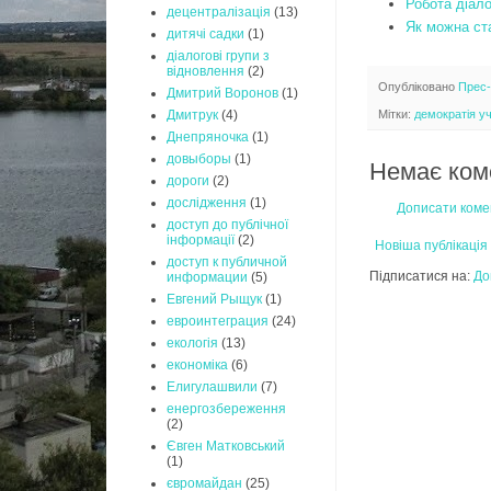
Робота діало
децентралізація
(13)
Як можна ст
дитячі садки
(1)
діалогові групи з
відновлення
(2)
Опубліковано
Прес
Дмитрий Воронов
(1)
Мітки:
демократія уч
Дмитрук
(4)
Днепряночка
(1)
довыборы
(1)
Немає ком
дороги
(2)
дослідження
(1)
Дописати коме
доступ до публічної
інформації
(2)
Новіша публікація
доступ к публичной
Підписатися на:
До
информации
(5)
Евгений Рыщук
(1)
евроинтеграция
(24)
екологія
(13)
економіка
(6)
Елигулашвили
(7)
енергозбереження
(2)
Євген Матковський
(1)
євромайдан
(25)