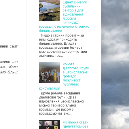
Ефект синергії
суспільних
секторів для
відновлення
лісосмуг
Тягинської
громади: озеленення отримає
фінансування
Якщо є гарний проект – за
ним одразу приходить
фінансування. Влада і
йний сайт
громада, місцевий бізнес і
міжнародний донор – чотири
активних гру...
багато що
Робота
ння. Коли
діалогової групи
имо більш
в Бериславські
громаді:
можливості
публічних
консультацій
Друге робоче засідання
діалогової групи (ДГ) з
відновлення Бериславської
міської територіальної
громади, де разом з
громадськими екс...
Як можна стати
"депутатом без