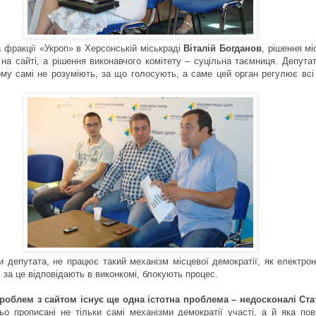
 фракції «Укроп» в Херсонській міськраді
Віталій Богданов
, рішення мі
а сайті, а рішення виконавчого комітету – суцільна таємниця. Депутат
му самі не розуміють, за що голосують, а саме цей орган регулює всі
 депутата, не працює такий механізм місцевої демократії, як електронн
 за це відповідають в виконкомі, блокують процес.
роблем з сайтом існує ще одна істотна проблема – недосконалі Ста
ьо прописані не тільки самі механізми демократії участі, а й яка по