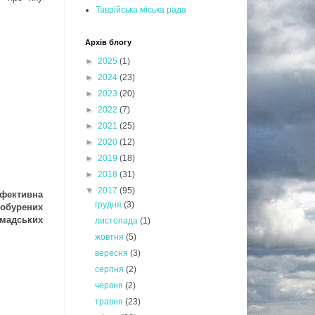
Таврійська міська рада
Архів блогу
►
2025
(1)
►
2024
(23)
►
2023
(20)
►
2022
(7)
►
2021
(25)
►
2020
(12)
►
2019
(18)
►
2018
(31)
▼
2017
(95)
фективна
грудня
(3)
д обурених
омадських
листопада
(1)
жовтня
(5)
вересня
(3)
серпня
(2)
червня
(2)
травня
(23)