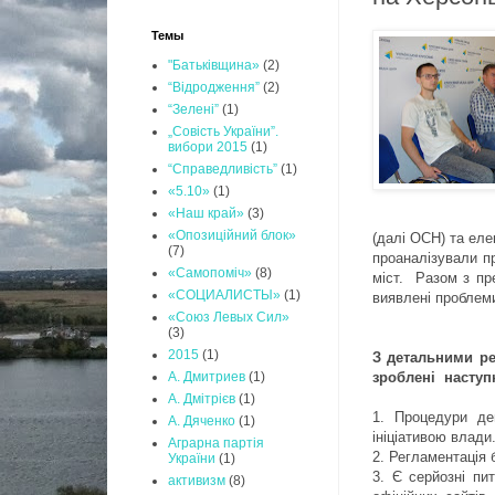
Темы
"Батьківщина»
(2)
“Відродження”
(2)
“Зелені”
(1)
„Совість України”.
вибори 2015
(1)
“Справедливість”
(1)
«5.10»
(1)
«Наш край»
(3)
«Опозиційний блок»
(далі ОСН) та еле
(7)
проаналізували пр
«Самопоміч»
(8)
міст. Разом з пр
«СОЦИАЛИСТЫ»
(1)
виявлені проблем
«Союз Левых Сил»
(3)
2015
(1)
З детальними р
зроблені наступ
А. Дмитриев
(1)
А. Дмітрієв
(1)
1.
Процедури дем
А. Дяченко
(1)
ініціативою влади
Аграрна партія
2.
Регламентація 
України
(1)
3.
Є серйозні пит
активизм
(8)