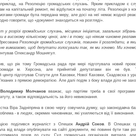
наприклад, на Резолюцію громадських слухань. Ярким прикладом є сл
м на капітальний ремонт, які відбулися на початку літа. Резолюція з к
могами громади була передана меру, але досі на неї немає жодної реак
одно говорити, що «документ знаходиться на розгляді».
 у розрізі громадських слухань, місцевих ініціатив, загальних зібран
и в високому кількісному цензі, але і в тому, що ніяким чиномне регла
дресована Резолюція громадських слухачів, повинен її розглядати, в як
и не вимагаємо, щоб депутати голосували так, як ми хочемо. Ми хочем
ентував Олександр Мошнягул.
чив, що рік тому Громадська рада при мері підготувала новий проек
 громади м. Херсона, але прийнятий депутатами він не був. 
 центр підготував Статути для Каховки, Нової Каховки, Скадовска з у
в'язаних з прямою демократією. Але далі подяк з боку влади діло не зах
Д
Володимир Молчанов
вважає, що партіям треба в свої програми
туту, а також відповідальність за його невиконання.
істка Віра Задніпряна в свою чергу озвучила думку, що законодавча ба
роблема - в людях, окремих чиновниках, які ухиляються від її виконання.
ацією поділився журналіст з Олешок
Андрій Соков
. В Олешках г
ала від влади опублікувати на сайті документи, які повинні бути там ро
отримала позов до суду. Суд громадська організація виграла, ал