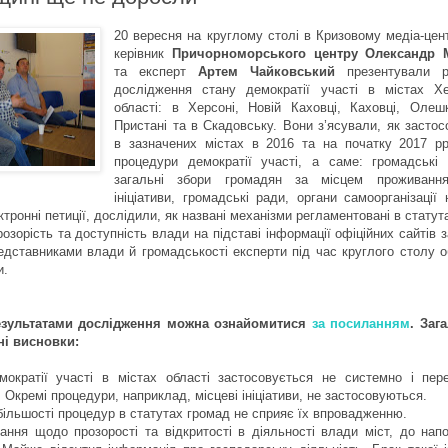
20 вересня на круглому столі в Кризовому медіа-цен
керівник
Причорноморського центру Олександр 
та експерт
Артем Чайковський
презентували р
дослідження стану демократії участі в містах Хе
області: в Херсоні, Новій Каховці, Каховці, Олешк
Пристані та в Скадовську. Вони з’ясували, як засто
в зазначених містах в 2016 та на початку 2017 рр
процедури демократії участі, а саме: громадські 
загальні збори громадян за місцем проживання
ініціативи, громадські ради, органи самоорганізації
ктронні петиції, дослідили, як названі механізми регламентовані в статут
озорість та доступність влади на підставі інформації офіційних сайтів 
едставниками влади й громадськості експерти під час круглого столу 
и.
езультатами дослідження можна ознайомитися
за посиланням
. Заг
ні висновки:
ократії участі в містах області застосовується не системно і пер
. Окремі процедури, наприклад, місцеві ініціативи, не застосовуються.
більшості процедур в статутах громад не сприяє їх впровадженню.
ання щодо прозорості та відкритості в діяльності влади міст, до нап