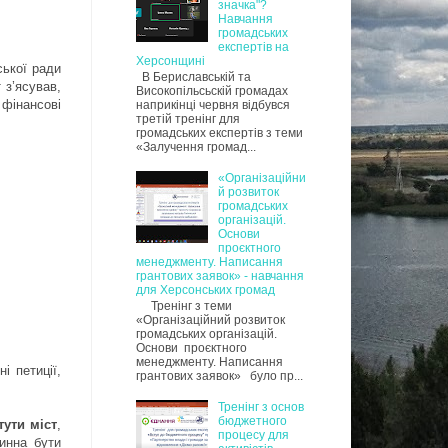
значка"?
Навчання
громадських
експертів на
Херсонщині
ської ради
В Бериславській та
 з’ясував,
Високопільсьскій громадах
 фінансові
наприкінці червня відбувся
третій тренінг для
громадських експертів з теми
«Залучення громад...
«Організаційни
й розвиток
громадських
організацій.
Основи
проєктного
менеджменту. Написання
грантових заявок» - навчання
для Херсонських громад
Тренінг з теми
«Організаційний розвиток
громадських організацій.
Основи проєктного
менеджменту. Написання
і петиції,
грантових заявок» було пр...
Тренінг з основ
бюджетного
тути міст
,
процесу для
винна бути