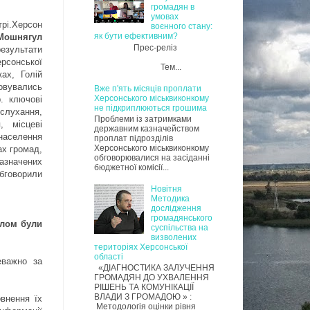
громадян в
умовах
трі.Херсон
воєнного стану:
як бути ефективним?
Мошнягул
Прес-реліз
езультати
рсонської
Тем...
ах, Голій
совувались
Вже п'ять місяців проплати
Херсонського міськвиконкому
. ключові
не підкриплюються грошима
слухання,
Проблеми із затримками
, місцеві
державним казначейством
 населення
проплат підрозділів
Херсонського міськвиконкому
ах громад,
обговорювалися на засіданні
зазначених
бюджетної комісії...
обговорили
Новітня
Методика
дослідження
громадянського
алом були
суспільства на
визволених
територіях Херсонської
області
еважно за
«ДІАГНОСТИКА ЗАЛУЧЕННЯ
ГРОМАДЯН ДО УХВАЛЕННЯ
РІШЕНЬ ТА КОМУНІКАЦІЇ
ВЛАДИ З ГРОМАДОЮ » :
овнення їх
Методологія оцінки рівня