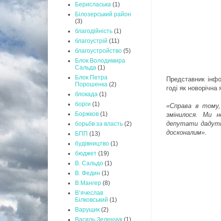
Берисласька
(1)
Білозерський район
(3)
благодійність
(1)
благоустрій
(11)
благоустройство
(5)
Блок Володимира
Сальда
(1)
Блок Петра
Представник інфо
Порошенка
(2)
годі як новорічна 
блокада
(1)
борги
(1)
«Справа в тому,
Боржков
(1)
змінилося. Ми н
депутати дадуть
борьбв за власть
(2)
досконалим».
БПП
(13)
будівництво
(1)
бюджет
(19)
В. Сальдо
(1)
В. Федин
(1)
В.Мангер
(8)
В’ячеслав
Білковський
(1)
Варущик
(2)
Василь Зеленчук
(1)