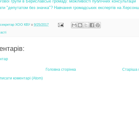
гової групи в Бериславські громаді: можливості публічних консультацій
ати "депутатом без значка"? Навчання громадських експертів на Херсонщ
-секретар ХОО КВУ
о
9/25/2017
асті
ентарів:
нтар
Головна сторінка
Старіша 
писати коментарі (Atom)