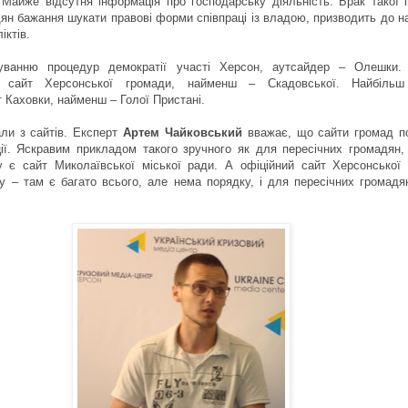
. Майже відсутня інформація про господарську діяльність. Брак такої 
дян бажання шукати правові форми співпраці із владою, призводить до 
іктів.
уванню процедур демократії участі Херсон, аутсайдер – Олешки.
» сайт Херсонської громади, найменш – Скадовської. Найбільш
т Каховки, найменш – Голої Пристані.
ли з сайтів. Експерт
Артем Чайковський
вважає, що сайти громад п
ації. Яскравим прикладом такого зручного як для пересічних громадян,
у є сайт Миколаївської міської ради. А офіційний сайт Херсонської 
у – там є багато всього, але нема порядку, і для пересічних громадя