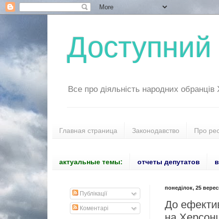
Доступний 
Все про діяльність народних обранців
Главная страница
Законодавство
Про ре
актуальные темы:
отчеты депутатов
в
понеділок, 25 верес
Публікації
До ефектив
Коментарі
на Херсон