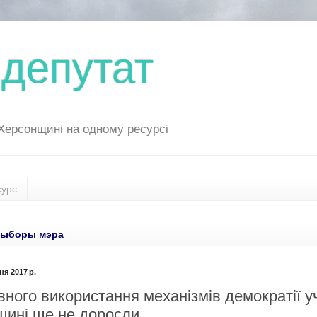
депутат
 Херсонщині на одному ресурсі
сурс
ыборы мэра
ня 2017 р.
ного використання механізмів демократії уч
щині ще не доросли