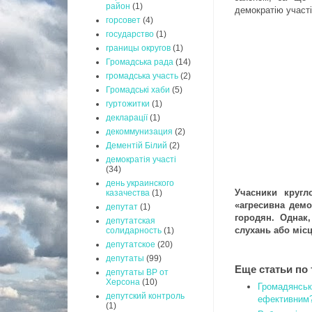
район
(1)
демократію участ
горсовет
(4)
государство
(1)
границы округов
(1)
Громадська рада
(14)
громадська участь
(2)
Громадські хаби
(5)
гуртожитки
(1)
декларації
(1)
декоммунизация
(2)
Дементій Білий
(2)
демократія участі
(34)
день украинского
Учасники кругл
казачества
(1)
«агресивна демок
депутат
(1)
городян. Однак
депутатская
слухань або міс
солидарность
(1)
депутатское
(20)
депутаты
(99)
Еще статьи по 
депутаты ВР от
Херсона
(10)
Громадянськ
депутский контроль
ефективним
(1)