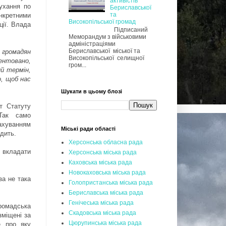
активістів
ухання по
Бериславської
та
онкретними
Високопільської громад
ції. Влада
Підписаний
Меморандум з військовими
адміністраціями
Бериславської міської та
ь громадян
Високопільської селищної
ментовано,
гром...
ий термін,
о, щоб нас
Шукати в цьому блозі
т Статуту
Так само
рахуванням
Міські ради області
одить.
Херсонська обласна рада
 вкладати
Херсонська міська рада
Каховська міська рада
Новокаховська міська рада
за не така
Голопристанська міська рада
Бериславська міська рада
Генічеська міська рада
ромадська
Скадовська міська рада
зміщені за
Цюрупинська міська рада
е про яку