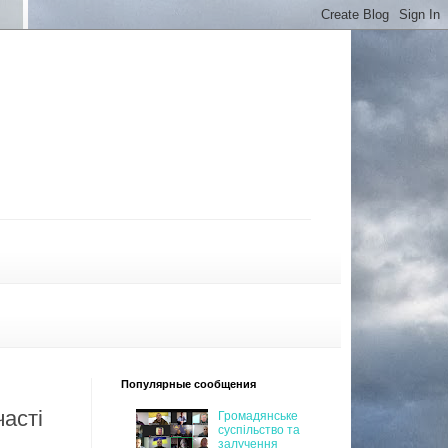
Популярные сообщения
асті
Громадянське
суспільство та
залучення