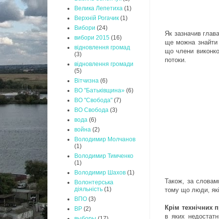
Велика Лепетиха
(1)
Верхній Рогачик
(1)
Вибори
(24)
Як зазначив глава
вибори 2015
(16)
ще можна знайти н
відновлення громад
що члени виконко
(3)
потоки.
відновлення громади
(5)
Вітчизна
(6)
ВО "Батьківщина»
(6)
ВО "Свобода"
(7)
ВО Свобода
(3)
вода
(6)
война
(2)
Володимир Молчанов
(1)
Володимир Тимченко
(1)
Володимир Шахов
(1)
Також, за словами
Волонтерська
діяльність
(1)
тому що люди, які
ВПО
(3)
Крім технічних п
ВР
(2)
в яких недостатн
выборы
(17)