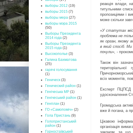
реакція влади, 
выборы 2012
(19)
титульними списка
выборы 2015
(7)
пропозиціями і ви
выборы мера
(27)
може скільки завг
выборы мэра 2015
(50)
«У статутах міст
Выборы Президента
проблема не тільк
2014 года
(2)
як орган, якому а
Выборы Президента
в який спосіб. М
2015 года
(1)
почули»,
- проком
Высокополье
(3)
Галина Бахматова
Також він зазна
(25)
територіальної
гарячі голосування
Причорноморський
(1)
всіх моментів, по
Геническ
(3)
Генический район
(1)
Експерт ПЦПС
Генічеська МР
(1)
удосконалення Ста
Генічеський район
(1)
Генплан
(1)
Громадська актив
ГО «Самопоміч»
(2)
вже й погана, а п
Гола Пристань
(9)
Цікавою інформ
Голопристанський
район
(1)
організація вимаг
Горностаївський
законом, за що 