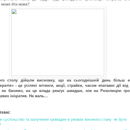
і може йти мова?
ого столу дійшли висновку, що на сьогоднішній день більш е
ратія» - це усілякі мітинги, акції, страйки, часом епатажні дії ві
, як бачимо, на це влада реагує швидше, ніж на Резолюцію гр
цевих ініціатив. На жаль…
теме:
е суспільство та залучення громадян в умовах воєнного стану: як бути
?