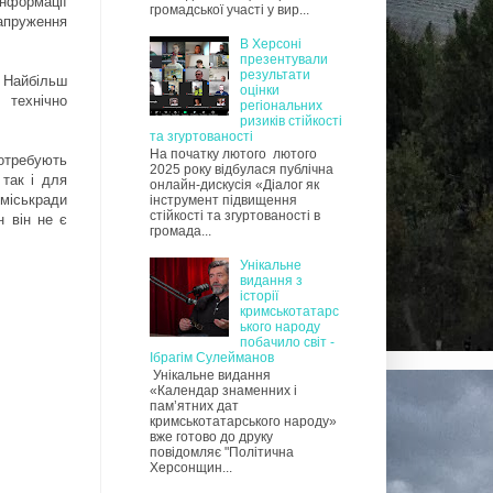
інформації
громадської участі у вир...
напруження
В Херсоні
презентували
результати
 Найбільш
оцінки
 технічно
регіональних
ризиків стійкості
та згуртованості
На початку лютого лютого
отребують
2025 року відбулася публічна
 так і для
онлайн-дискусія «Діалог як
міськради
інструмент підвищення
стійкості та згуртованості в
н він не є
громада...
Унікальне
видання з
історії
кримськотатарс
ького народу
побачило світ -
Ібрагім Сулейманов
Унікальне видання
«Календар знаменних і
пам’ятних дат
кримськотатарського народу»
вже готово до друку
повідомляє "Політична
Херсонщин...