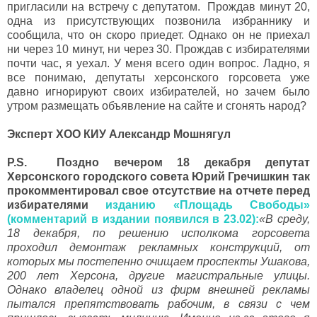
пригласили на встречу с депутатом. Прождав минут 20,
одна из присутствующих позвонила избраннику и
сообщила, что он скоро приедет. Однако он не приехал
ни через 10 минут, ни через 30. Прождав с избирателями
почти час, я уехал. У меня всего один вопрос. Ладно, я
все понимаю, депутаты херсонского горсовета уже
давно игнорируют своих избирателей, но зачем было
утром размещать объявление на сайте и сгонять народ?
Эксперт ХОО КИУ Александр Мошнягул
P.S. Поздно вечером 18 декабря депутат
Херсонского городского совета Юрий Гречишкин так
прокомментировал свое отсутствие на отчете перед
избирателями
изданию «Площадь Свободы»
(комментарий в издании появился в 23.02):
«В среду,
18 декабря, по решению исполкома горсовета
проходил демонтаж рекламных конструкций, от
которых мы постепенно очищаем проспекты Ушакова,
200 лет Херсона, другие магистральные улицы.
Однако владелец одной из фирм внешней рекламы
пытался препятствовать рабочим, в связи с чем